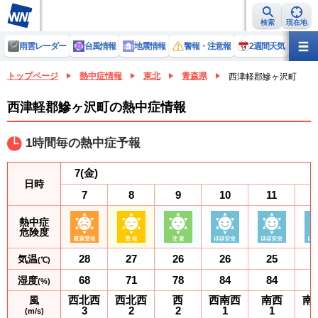
検索
現在地
雨雲レーダー
台風情報
地震情報
警報・注意報
2週間天気
ラ
トップページ
熱中症情報
東北
青森県
西津軽郡鰺ヶ沢町
西津軽郡鰺ヶ沢町の熱中症情報
1時間毎の熱中症予報
7
(金)
日時
7
8
9
10
11
熱中症
危険度
28
27
26
26
25
気温
(℃)
68
71
78
84
84
湿度
(%)
西北西
西北西
西
西南西
南西
南
風
3
2
2
1
1
(m/s)