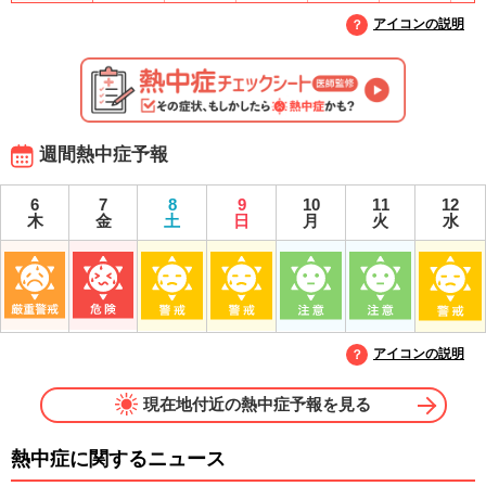
アイコンの説明
週間熱中症予報
6
7
8
9
10
11
12
木
金
土
日
月
火
水
アイコンの説明
現在地付近の熱中症予報を見る
熱中症に関するニュース