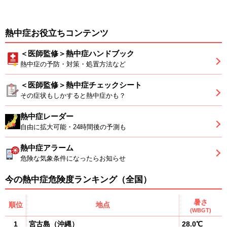
熱中症お役立ちコンテンツ
＜医師監修＞熱中症ハンドブック
熱中症の予防・対策・処置方法など
＜医師監修＞熱中症チェックシート
その症状もしかすると熱中症かも？
熱中症レーダー
自由に拡大可能・24時間後の予測も
熱中症アラーム
危険な気象条件になったらお知らせ
今の熱中症危険度ランキング（全国）
暑さ
順位
地点
(WBGT)
1
宮古島
（
沖縄
）
28.0℃