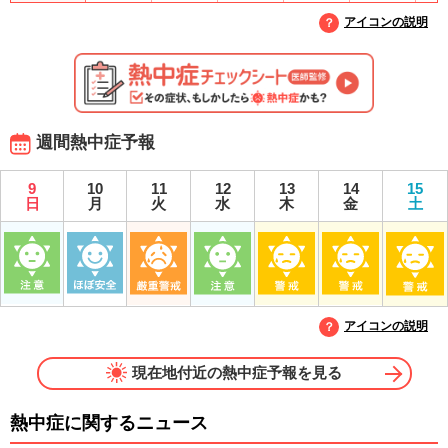
アイコンの説明
週間熱中症予報
9
10
11
12
13
14
15
日
月
火
水
木
金
土
アイコンの説明
現在地付近の熱中症予報を見る
熱中症に関するニュース