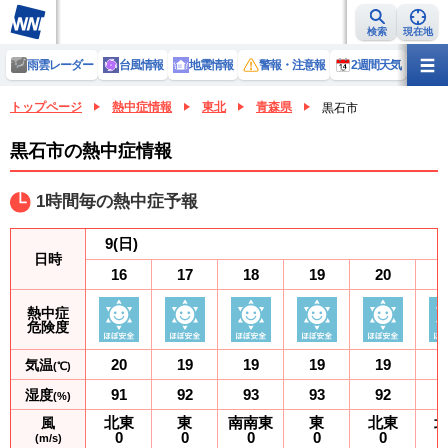
検索
現在地
雨雲レーダー
台風情報
地震情報
警報・注意報
2週間天気
ラ
トップページ
熱中症情報
東北
青森県
黒石市
黒石市の熱中症情報
1時間毎の熱中症予報
9
(日)
日時
16
17
18
19
20
熱中症
危険度
20
19
19
19
19
気温
(℃)
91
92
93
93
92
湿度
(%)
北東
東
南南東
東
北東
風
0
0
0
0
0
(m/s)