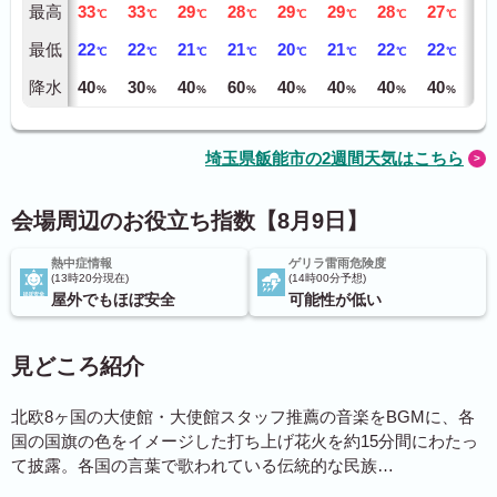
最高
33
33
29
28
29
29
28
27
29
℃
℃
℃
℃
℃
℃
℃
℃
最低
22
22
21
21
20
21
22
22
21
℃
℃
℃
℃
℃
℃
℃
℃
降水
40
30
40
60
40
40
40
40
40
%
%
%
%
%
%
%
%
埼玉県飯能市の2週間天気はこちら
会場周辺のお役立ち指数【8月9日】
熱中症情報
ゲリラ雷雨危険度
13時20分現在
14時00分予想
屋外でもほぼ安全
可能性が低い
見どころ紹介
北欧8ヶ国の大使館・大使館スタッフ推薦の音楽をBGMに、各
国の国旗の色をイメージした打ち上げ花火を約15分間にわたっ
て披露。各国の言葉で歌われている伝統的な民族…