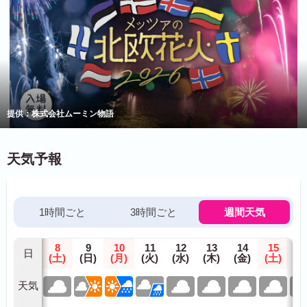
提供：株式会社ムーミン物語
天気予報
1時間ごと
3時間ごと
週間天気
8
9
10
11
12
13
14
15
1
日
(土)
(日)
(月)
(火)
(水)
(木)
(金)
(土)
(日
天気