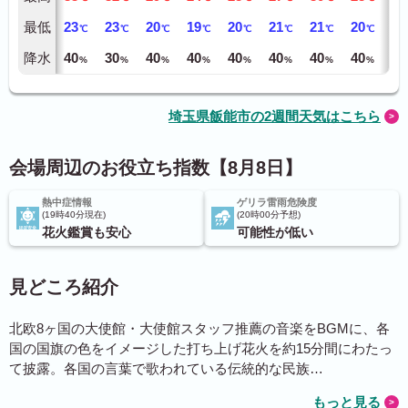
最低
23
23
20
19
20
21
21
20
21
℃
℃
℃
℃
℃
℃
℃
℃
降水
40
30
40
40
40
40
40
40
40
%
%
%
%
%
%
%
%
埼玉県飯能市の2週間天気はこちら
会場周辺のお役立ち指数【8月8日】
熱中症情報
ゲリラ雷雨危険度
19時40分現在
20時00分予想
花火鑑賞も安心
可能性が低い
見どころ紹介
北欧8ヶ国の大使館・大使館スタッフ推薦の音楽をBGMに、各
国の国旗の色をイメージした打ち上げ花火を約15分間にわたっ
て披露。各国の言葉で歌われている伝統的な民族…
もっと見る