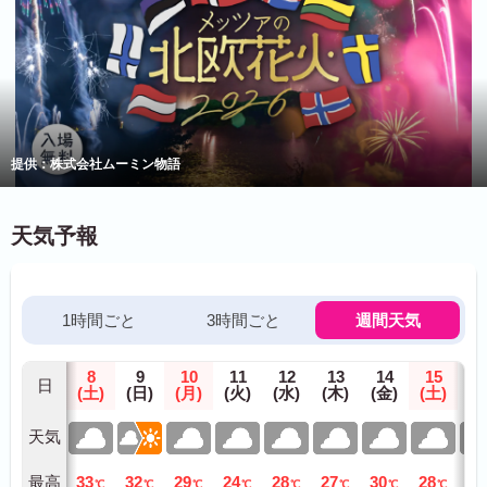
提供：株式会社ムーミン物語
天気予報
1時間ごと
3時間ごと
週間天気
8
9
10
11
12
13
14
15
1
日
(土)
(日)
(月)
(火)
(水)
(木)
(金)
(土)
(日
天気
最高
33
32
29
24
28
27
30
28
29
℃
℃
℃
℃
℃
℃
℃
℃