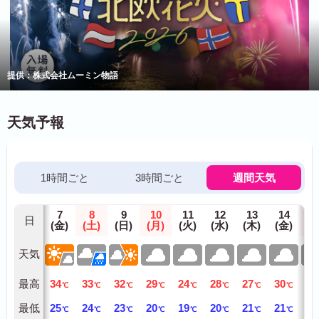
提供：株式会社ムーミン物語
天気予報
1時間ごと
3時間ごと
週間天気
7
8
9
10
11
12
13
14
1
日
(金)
(土)
(日)
(月)
(火)
(水)
(木)
(金)
(土
天気
最高
34
33
32
29
24
28
27
30
28
℃
℃
℃
℃
℃
℃
℃
℃
最低
25
24
23
20
19
20
21
21
20
℃
℃
℃
℃
℃
℃
℃
℃