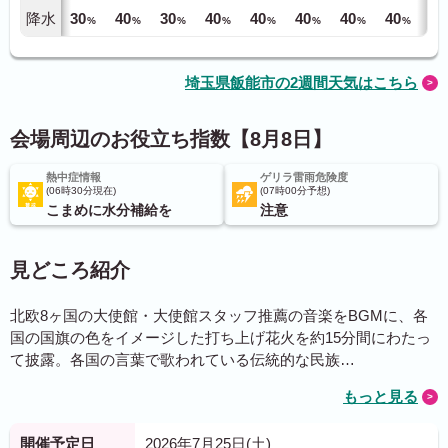
降水
30
40
30
40
40
40
40
40
40
%
%
%
%
%
%
%
%
埼玉県飯能市の2週間天気はこちら
会場周辺のお役立ち指数【8月8日】
熱中症情報
ゲリラ雷雨危険度
06時30分現在
07時00分予想
こまめに水分補給を
注意
見どころ紹介
北欧8ヶ国の大使館・大使館スタッフ推薦の音楽をBGMに、各
国の国旗の色をイメージした打ち上げ花火を約15分間にわたっ
て披露。各国の言葉で歌われている伝統的な民族…
もっと見る
開催予定日
2026年7月25日(土)