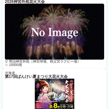
2026神宮外苑花火大会
明治神宮外苑（神宮球場、秩父宮ラグビー場）
10000発
北海道
第17回ばんけい夏まつり大花火大会