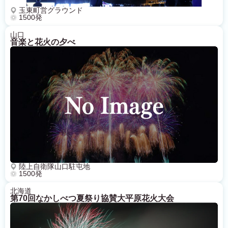
玉東町営グラウンド
1500発
山口
音楽と花火の夕べ
陸上自衛隊山口駐屯地
1500発
北海道
第70回なかしべつ夏祭り協賛大平原花火大会