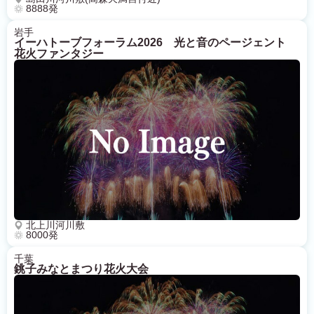
8888発
岩手
イーハトーブフォーラム2026 光と音のページェント
花火ファンタジー
北上川河川敷
8000発
千葉
銚子みなとまつり花火大会