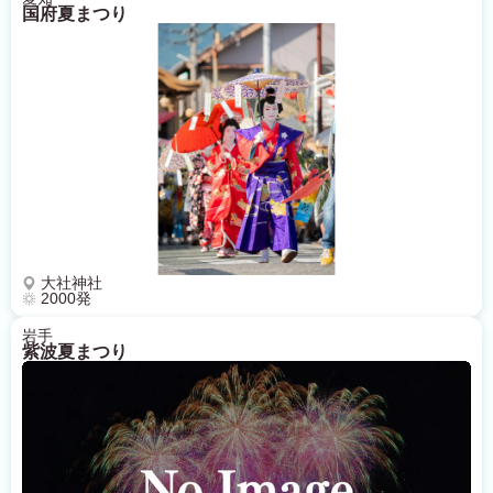
国府夏まつり
大社神社
2000発
岩手
紫波夏まつり