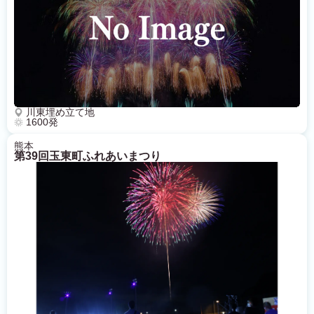
川東埋め立て地
1600発
熊本
第39回玉東町ふれあいまつり