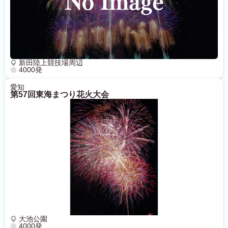
新田陸上競技場周辺
4000発
愛知
第57回東海まつり花火大会
大池公園
4000発