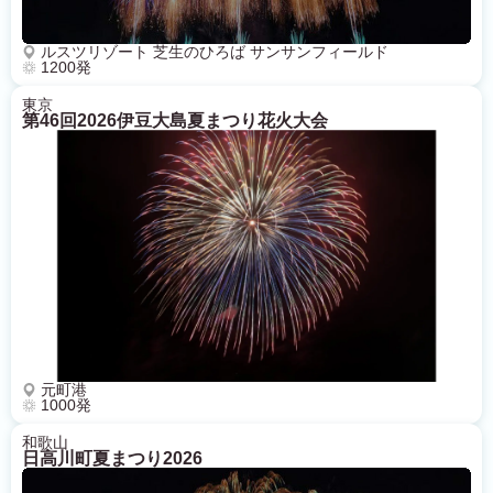
ルスツリゾート 芝生のひろば サンサンフィールド
1200発
東京
第46回2026伊豆大島夏まつり花火大会
元町港
1000発
和歌山
日高川町夏まつり2026