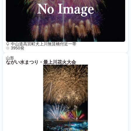
中山道高宮町犬上川無賃橋付近一帯
3950発
山形
ながい水まつり・最上川花火大会