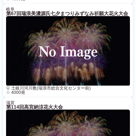
岐阜
第67回瑞浪美濃源氏七夕まつりみずなみ祈願大花火大会
土岐川河川敷(瑞浪市総合文化センター前)
4000発
滋賀
第114回高宮納涼花火大会