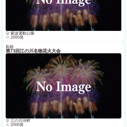
紫波運動公園
2000発
島根
第73回江の川名物花火大会
江の川河畔
2000発