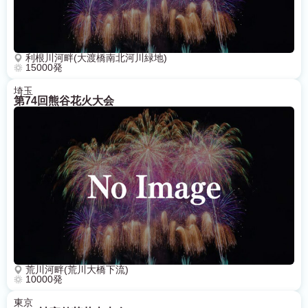
鹿児島
沖縄
リセット
検索する
利根川河畔(大渡橋南北河川緑地)
15000発
埼玉
第74回熊谷花火大会
荒川河畔(荒川大橋下流)
10000発
東京