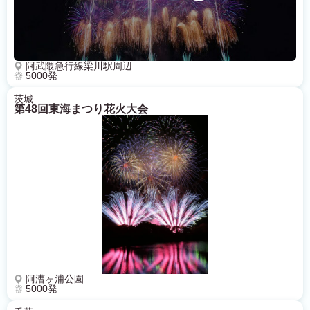
阿武隈急行線梁川駅周辺
5000発
茨城
第48回東海まつり花火大会
阿漕ヶ浦公園
5000発