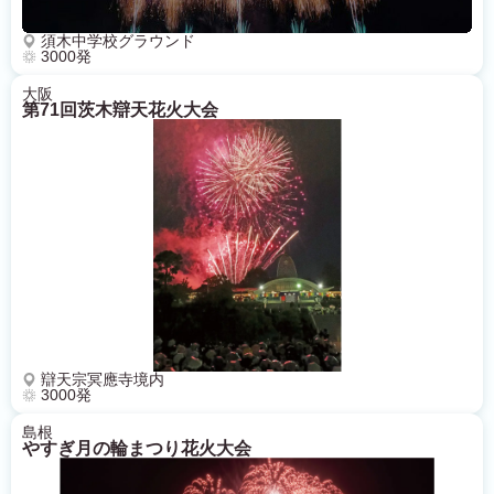
須木中学校グラウンド
3000発
大阪
第71回茨木辯天花火大会
辯天宗冥應寺境内
3000発
島根
やすぎ月の輪まつり花火大会