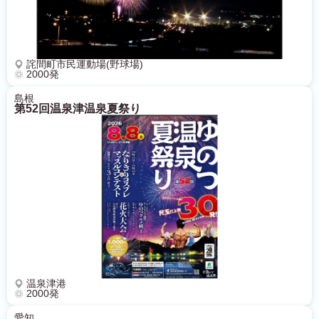
詫間町市民運動場(野球場)
2000発
島根
第52回温泉津温泉夏祭り
温泉津港
2000発
愛知