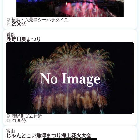
横浜・八景島シーパラダイス
2500発
愛媛
鹿野川夏まつり
鹿野川ダム付近
2100発
富山
じゃんとこい魚津まつり海上花火大会