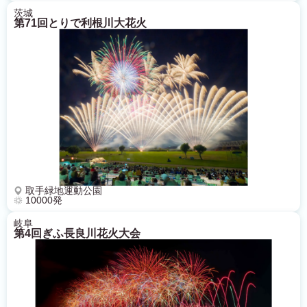
茨城
第71回とりで利根川大花火
取手緑地運動公園
10000発
岐阜
第4回ぎふ長良川花火大会