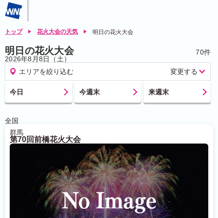
トップ
花火大会の天気
明日の花火大会
明日の花火大会
70
件
2026年8月8日（土）
エリアを絞り込む
変更する
北海道
今日
今週末
来週末
東北
青森
岩手
秋田
宮城
山形
福島
関東
東京
神奈川
埼玉
千葉
茨城
全国
栃木
群馬
群馬
中部
静岡
愛知
岐阜
山梨
長野
新潟
第70回前橋花火大会
富山
石川
福井
三重
近畿
大阪
兵庫
京都
滋賀
奈良
和歌山
中国
広島
岡山
山口
島根
鳥取
四国
香川
徳島
愛媛
高知
九州
福岡
佐賀
長崎
大分
熊本
宮崎