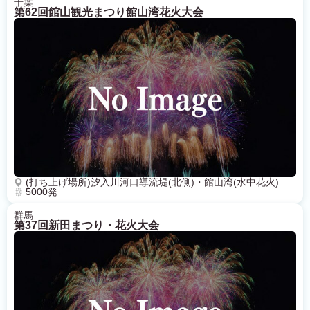
千葉
第62回館山観光まつり館山湾花火大会
(打ち上げ場所)汐入川河口導流堤(北側)・館山湾(水中花火)
5000発
群馬
第37回新田まつり・花火大会