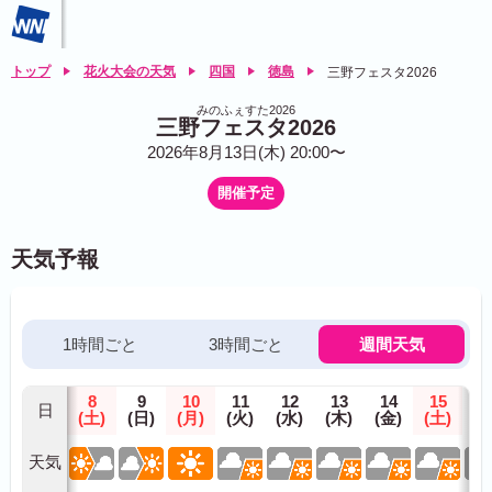
トップ
花火大会の天気
四国
徳島
三野フェスタ2026
みのふぇすた2026
三野フェスタ2026
2026年8月13日(木) 20:00〜
開催予定
天気予報
1時間ごと
3時間ごと
週間天気
8
9
10
11
12
13
14
15
1
日
(土)
(日)
(月)
(火)
(水)
(木)
(金)
(土)
(日
天気