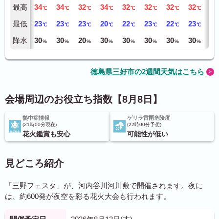
最高
34
34
32
34
32
32
32
32
34
℃
℃
℃
℃
℃
℃
℃
℃
最低
23
23
23
20
22
23
22
23
23
℃
℃
℃
℃
℃
℃
℃
℃
降水
30
30
20
30
30
30
30
30
40
%
%
%
%
%
%
%
%
徳島県三好市の2週間天気はこちら
会場周辺のお役立ち指数【8月8日】
熱中症情報
ゲリラ雷雨危険度
21時00分現在
22時00分予想
花火鑑賞も安心
可能性が低い
見どころ紹介
「三野フェスタ」が、河内谷川河川敷で開催されます。夜に
は、約600発が夜空を彩る花火大会も行われます。