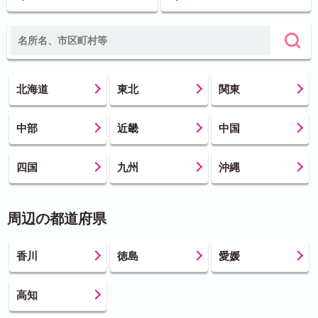
北海道
東北
関東
中部
近畿
中国
四国
九州
沖縄
周辺の都道府県
香川
徳島
愛媛
高知