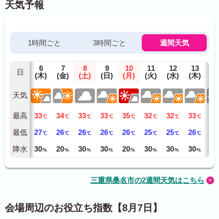
天気予報
1時間ごと
3時間ごと
週間天気
6
7
8
9
10
11
12
13
1
日
(木)
(金)
(土)
(日)
(月)
(火)
(水)
(木)
(金
天気
最高
33
34
33
33
35
32
32
33
32
℃
℃
℃
℃
℃
℃
℃
℃
最低
27
26
26
26
26
25
25
26
25
℃
℃
℃
℃
℃
℃
℃
℃
降水
30
20
30
30
20
30
30
30
30
%
%
%
%
%
%
%
%
三重県桑名市の2週間天気はこちら
会場周辺のお役立ち指数【8月7日】