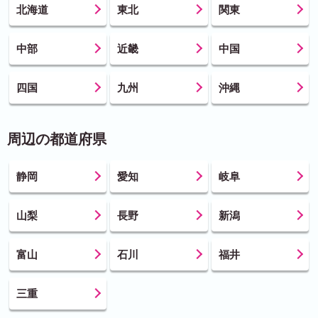
北海道
東北
関東
中部
近畿
中国
四国
九州
沖縄
周辺の都道府県
静岡
愛知
岐阜
山梨
長野
新潟
富山
石川
福井
三重