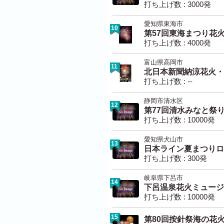
打ち上げ数 : 3000発
愛知県東海市
10
第57回東海まつり花
打ち上げ数 : 4000発
富山県高岡市
11
北日本新聞納涼花火・
打ち上げ数 : --
静岡市清水区
12
第77回清水みなと祭
打ち上げ数 : 10000発
愛知県犬山市
13
日本ライン夏まつりロ
打ち上げ数 : 300発
岐阜県下呂市
14
下呂温泉花火ミュージ
打ち上げ数 : 10000発
15
第80回按針祭海の花