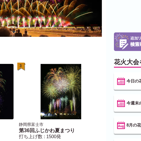
花火大会
3
今日の
今週末
静岡県富士市
8月の
第36回ふじかわ夏まつり
打ち上げ数 : 1500発