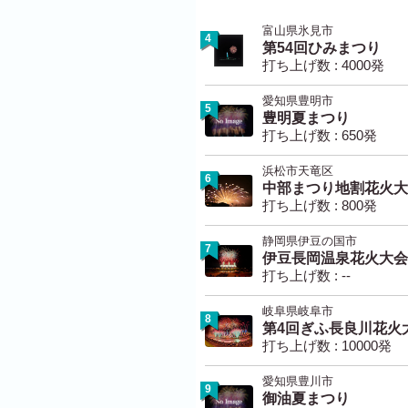
富山県氷見市
4
第54回ひみまつり
打ち上げ数 : 4000発
愛知県豊明市
5
豊明夏まつり
打ち上げ数 : 650発
浜松市天竜区
6
中部まつり地割花火大
打ち上げ数 : 800発
静岡県伊豆の国市
7
伊豆長岡温泉花火大会
打ち上げ数 : --
岐阜県岐阜市
8
第4回ぎふ長良川花火
打ち上げ数 : 10000発
愛知県豊川市
9
御油夏まつり