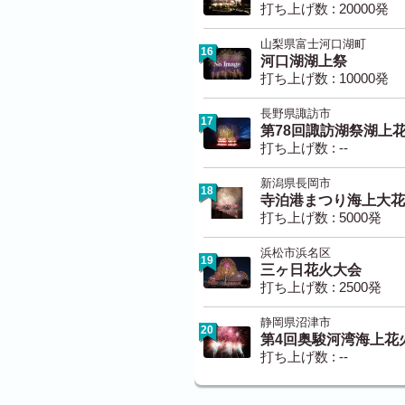
打ち上げ数 : 20000発
山梨県富士河口湖町
16
河口湖湖上祭
打ち上げ数 : 10000発
長野県諏訪市
17
第78回諏訪湖祭湖上
打ち上げ数 : --
新潟県長岡市
18
寺泊港まつり海上大花
打ち上げ数 : 5000発
浜松市浜名区
19
三ヶ日花火大会
打ち上げ数 : 2500発
静岡県沼津市
20
第4回奥駿河湾海上花
打ち上げ数 : --