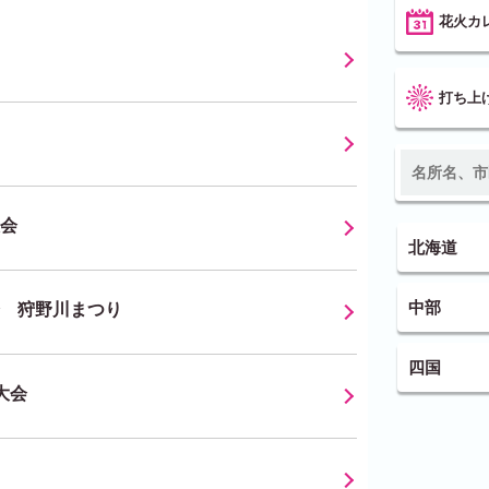
花火カ
打ち上
会
北海道
中部
 狩野川まつり
四国
大会