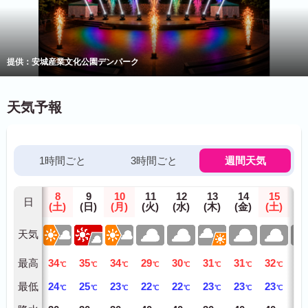
提供：安城産業文化公園デンパーク
天気予報
1時間ごと
3時間ごと
週間天気
8
9
10
11
12
13
14
15
1
日
(土)
(日)
(月)
(火)
(水)
(木)
(金)
(土)
(日
天気
最高
34
35
34
29
30
31
31
32
33
℃
℃
℃
℃
℃
℃
℃
℃
最低
24
25
23
22
22
23
23
23
24
℃
℃
℃
℃
℃
℃
℃
℃