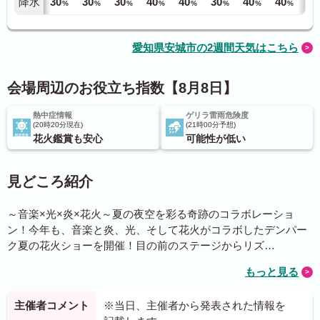
降水
30
30
30
40
40
30
40
40
40
%
%
%
%
%
%
%
%
愛知県安城市の2週間天気はこちら
会場周辺のお役立ち指数【8月8日】
熱中症情報
ゲリラ雷雨危険度
20時20分現在
21時00分予想
花火鑑賞も安心
可能性が低い
見どころ紹介
～音楽×光×炎×花火～夏の夜空を彩る奇跡のコラボレーショ
ン！今年も、音楽と炎、光、そして花火がコラボしたデンパー
ク夏の花火ショーを開催！目の前のステージからリズ…
もっと見る
主催者コメント
※当日、主催者から発表された情報を