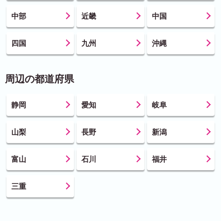
中部
近畿
中国
四国
九州
沖縄
周辺の都道府県
静岡
愛知
岐阜
山梨
長野
新潟
富山
石川
福井
三重