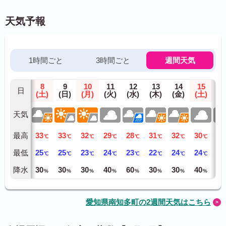
天気予報
1時間ごと
3時間ごと
週間天気
8
9
10
11
12
13
14
15
1
日
(土)
(日)
(月)
(火)
(水)
(木)
(金)
(土)
(日
天気
最高
33
33
32
29
28
31
32
30
31
℃
℃
℃
℃
℃
℃
℃
℃
最低
25
25
23
24
23
22
24
24
24
℃
℃
℃
℃
℃
℃
℃
℃
降水
30
30
30
40
60
30
30
40
40
%
%
%
%
%
%
%
%
愛知県南知多町の2週間天気はこちら