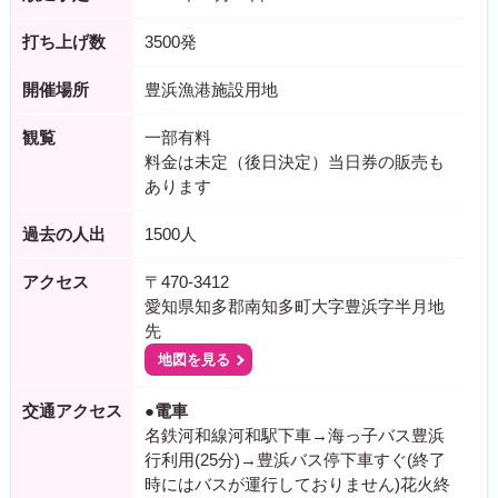
打ち上げ数
3500発
開催場所
豊浜漁港施設用地
観覧
一部有料
料金は未定（後日決定）当日券の販売も
あります
過去の人出
1500人
アクセス
〒470-3412
愛知県知多郡南知多町大字豊浜字半月地
先
地図を見る
交通アクセス
●電車
名鉄河和線河和駅下車→海っ子バス豊浜
行利用(25分)→豊浜バス停下車すぐ(終了
時にはバスが運行しておりません)花火終