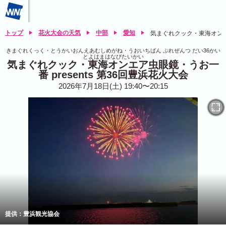
トップ
花火大会の天気
中部
愛知
気まぐれクック・東海オンエア
きまぐれくっく・とうかいおんえあむしめがね・うおいちばん ぷれぜんつ だい36かい
とよはまはなびたいかい
気まぐれクック・東海オンエア虫眼鏡・うお一
番 presents 第36回豊浜花火大会
2026年7月18日(土) 19:40〜20:15
提供：豊浜観光協会