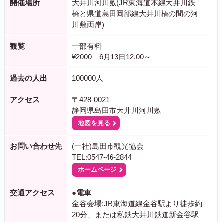
開催場所
大井川河川敷(JR東海道本線大井川鉄
橋と県道島田岡部線大井川橋の間の河
川敷両岸)
観覧
一部有料
¥2000 6月13日12:00～
過去の人出
100000人
アクセス
〒428-0021
静岡県島田市大井川河川敷
地図を見る
お問い合わせ先
(一社)島田市観光協会
TEL:0547-46-2844
ホームページ
交通アクセス
●電車
金谷会場:JR東海道線金谷駅より徒歩約
20分、または私鉄大井川鉄道新金谷駅