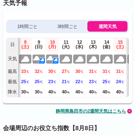
天気予報
1時間ごと
3時間ごと
週間天気
8
9
10
11
12
13
14
15
1
日
(土)
(日)
(月)
(火)
(水)
(木)
(金)
(土)
(日
天気
最高
33
32
30
27
30
31
31
31
30
℃
℃
℃
℃
℃
℃
℃
℃
最低
25
25
23
21
22
23
25
24
24
℃
℃
℃
℃
℃
℃
℃
℃
降水
30
30
40
40
40
40
40
40
40
%
%
%
%
%
%
%
%
静岡県島田市の2週間天気はこちら
会場周辺のお役立ち指数【8月8日】