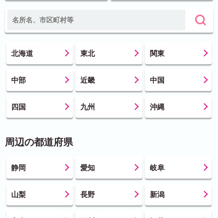
北海道
東北
関東
中部
近畿
中国
四国
九州
沖縄
周辺の都道府県
静岡
愛知
岐阜
山梨
長野
新潟