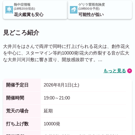
熱中症情報
ゲリラ雷雨危険度
18時20分現在
19時00分予想
花火鑑賞も安心
可能性が低い
見どころ紹介
大井川をはさんで両岸で同時に打上げられる花火は、創作花火
を中心に、スターマイン等約10000発!花火の炸裂する音が広大
な大井川河川敷に響き渡り、開放感抜群です。…
もっと見る
開催予定日
2026年8月1日(土)
開催時間
19:00～21:00
荒天の場合
延期
打ち上げ数
10000発