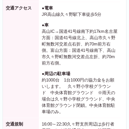
交通アクセス
●電車
JR高山線久々野駅下車徒歩5分
●車
高山IC→国道41号線南下約17km名古屋
方面：国道41号線北上、高山市久々野
町無数河交差点右折、約70m前方右
側。富山方面：国道41号線南下、高山
市久々野町無数河交差点左折、約70m
前方右側。
●周辺の駐車場
約1000台 1台1000円の協力金をお願
いします。 久々野小学校グラウン
ド 中央体育館グラウンド ※雨天の
場合は久々野小学校グラウンド、中央
体育館グラウンド閉鎖。中央体育館駐
車場のみ。
交通規制
16:00～22:30久々野支所周辺は歩行者