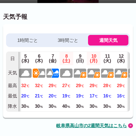
天気予報
1時間ごと
3時間ごと
週間天気
5
6
7
8
9
10
11
12
1
日
(水)
(木)
(金)
(土)
(日)
(月)
(火)
(水)
(木
天気
最高
32
32
29
27
29
29
28
29
30
℃
℃
℃
℃
℃
℃
℃
℃
最低
20
21
20
19
19
17
16
16
15
℃
℃
℃
℃
℃
℃
℃
℃
降水
30
30
30
40
30
30
30
30
30
%
%
%
%
%
%
%
%
岐阜県高山市の2週間天気はこちら