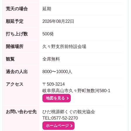
荒天の場合
延期
順延予定
2026年08月22日
打ち上げ数
500発
開催場所
久々野支所前特設会場
観覧
全席無料
過去の人出
8000〜10000人
アクセス
〒509-3214
岐阜県高山市久々野町無数河580-1
地図を見る
お問い合わせ先
ひだ桃源郷くぐの観光協会
TEL:0577-52-2270
ホームページ