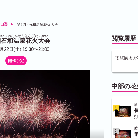
山梨
第62回石和温泉花火大会
いいさわおんせんはなびたいかい
閲覧履歴
回石和温泉花火大会
月22日(土) 19:30〜21:00
閲覧履歴が
開催予定
中部の花
新
1
打
岐
2