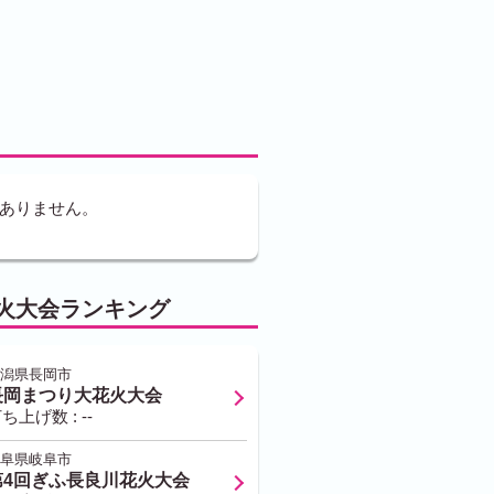
ありません。
火大会ランキング
潟県長岡市
長岡まつり大花火大会
ち上げ数 : --
阜県岐阜市
第4回ぎふ長良川花火大会