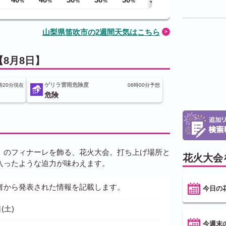
%
%
%
%
%
%
%
山梨県笛吹市の2週間天気はこちら
8月8日】
ゲリラ雷雨危険度
時20分現在
06時00分予想
危険
」のフィナーレを飾る、花火大会。打ち上げ場所と
花火大会
入ったような迫力が味わえます。
者から発表された情報を記載します。
今日の
(土)
今週末