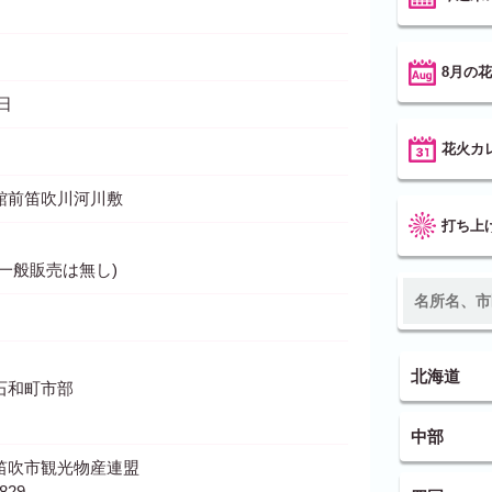
8月の
3日
花火カ
館前笛吹川河川敷
打ち上
一般販売は無し)
北海道
石和町市部
中部
笛吹市観光物産連盟
829