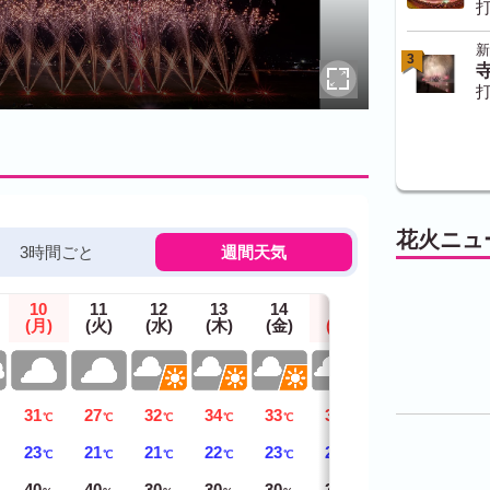
打
新
3
打
花火ニュ
3時間ごと
週間天気
10
11
12
13
14
15
16
(月)
(火)
(水)
(木)
(金)
(土)
(日)
31
27
32
34
33
33
32
℃
℃
℃
℃
℃
℃
℃
23
21
21
22
23
23
22
℃
℃
℃
℃
℃
℃
℃
40
40
30
30
30
30
40