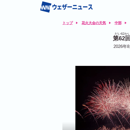
トップ
花火大会の天気
中部
だい62か
第62
2026年8