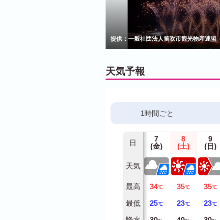
提供：一般社団法人笛吹市観光物産連盟
天気予報
1時間ごと
7
8
9
日
(金)
(土)
(日)
天気
最高
34
35
35
℃
℃
℃
最低
25
23
23
℃
℃
℃
降水
30
40
30