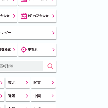
花火大会
9月の花火大会
レンダー
げ数検索
現在地
東北
関東
近畿
中国