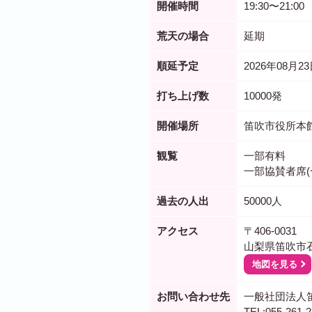
開催時間
19:30〜21:00
荒天の場合
延期
順延予定
2026年08月2
打ち上げ数
10000発
開催場所
笛吹市役所本
観覧
一部有料
一部協賛者席(
過去の人出
50000人
アクセス
〒406-0031
山梨県笛吹市
地図を見る
お問い合わせ先
一般社団法人
TEL:055-261-2