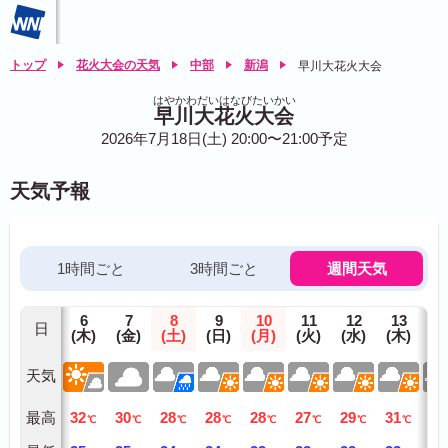
トップ
花火大会の天気
中部
新潟
早川大花火大会
はやかわだいはなびたいかい
早川大花火大会
2026年7月18日(土) 20:00〜21:00予定
天気予報
1時間ごと
3時間ごと
週間天気
6
7
8
9
10
11
12
13
1
日
(木)
(金)
(土)
(日)
(月)
(火)
(水)
(木)
(金
天気
最高
32
30
28
28
28
27
29
31
31
℃
℃
℃
℃
℃
℃
℃
℃