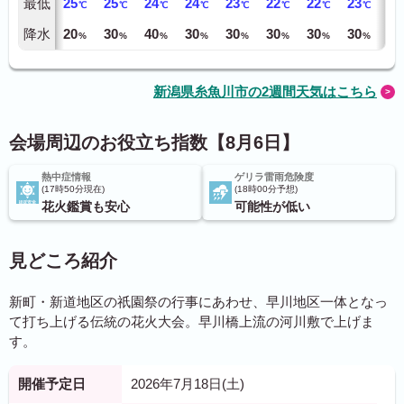
最低
25
25
24
24
23
22
22
23
25
℃
℃
℃
℃
℃
℃
℃
℃
降水
20
30
40
30
30
30
30
30
30
%
%
%
%
%
%
%
%
新潟県糸魚川市の2週間天気はこちら
会場周辺のお役立ち指数【8月6日】
熱中症情報
ゲリラ雷雨危険度
17時50分現在
18時00分予想
花火鑑賞も安心
可能性が低い
見どころ紹介
新町・新道地区の祇園祭の行事にあわせ、早川地区一体となっ
て打ち上げる伝統の花火大会。早川橋上流の河川敷で上げま
す。
開催予定日
2026年7月18日(土)