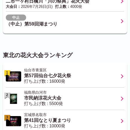
二市一ヶ村日橋川「川の祭典」花火大会
大会日：
2026年7月26日(日)
打上数：
4000発
中止
（中止）第59回湖まつり
東北の花火大会ランキング
仙台市青葉区
1
第57回仙台七夕花火祭
打ち上げ数 : 16000発
福島県白河市
2
市民納涼花火大会
打ち上げ数 : 5500発
宮城県名取市
3
第41回なとり夏まつり
打ち上げ数 : 10000発