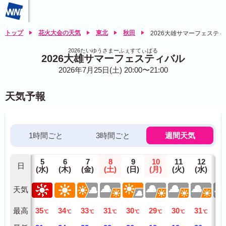
トップ
花火大会の天気
東北
秋田
2026大雄サマーフェステ
2026たいゆうさまーふぇすてぃばる
2026大雄サマーフェスティバル
2026年7月25日(土) 20:00〜21:00
天気予報
1時間ごと
3時間ごと
週間天気
5
6
7
8
9
10
11
12
1
日
(水)
(木)
(金)
(土)
(日)
(月)
(火)
(水)
(木
天気
最高
35
34
33
31
30
29
30
31
31
℃
℃
℃
℃
℃
℃
℃
℃