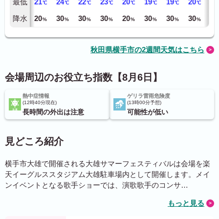
最低
21
24
22
23
20
19
19
20
22
℃
℃
℃
℃
℃
℃
℃
℃
降水
20
30
30
30
20
30
30
30
60
%
%
%
%
%
%
%
%
秋田県横手市の2週間天気はこちら
会場周辺のお役立ち指数【8月6日】
熱中症情報
ゲリラ雷雨危険度
12時40分現在
13時00分予想
長時間の外出は注意
可能性が低い
見どころ紹介
横手市大雄で開催される大雄サマーフェスティバルは会場を楽
天イーグルススタジアム大雄駐車場内として開催します。メイ
ンイベントとなる歌手ショーでは、演歌歌手のコンサ…
もっと見る