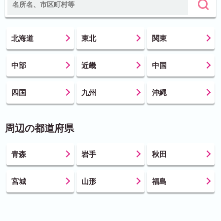
北海道
東北
関東
中部
近畿
中国
四国
九州
沖縄
周辺の都道府県
青森
岩手
秋田
宮城
山形
福島