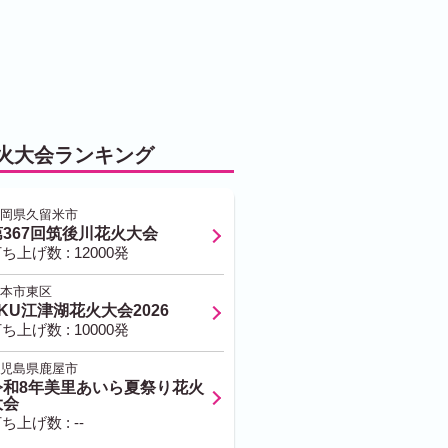
火大会ランキング
岡県久留米市
第367回筑後川花火大会
ち上げ数 : 12000発
本市東区
KU江津湖花火大会2026
ち上げ数 : 10000発
児島県鹿屋市
令和8年美里あいら夏祭り花火
大会
ち上げ数 : --