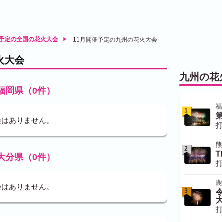
催予定の全国の花火大会
11月開催予定の九州の花火大会
火大会
九州の花
福岡県（0件）
福
1
会はありません。
打
熊
2
T
大分県（0件）
打
鹿
会はありません。
3
打