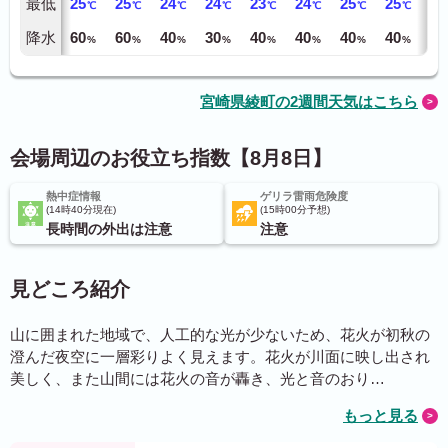
最低
25
25
24
24
23
24
25
25
24
℃
℃
℃
℃
℃
℃
℃
℃
降水
60
60
40
30
40
40
40
40
60
%
%
%
%
%
%
%
%
宮崎県綾町の2週間天気はこちら
会場周辺のお役立ち指数【8月8日】
熱中症情報
ゲリラ雷雨危険度
14時40分現在
15時00分予想
長時間の外出は注意
注意
見どころ紹介
山に囲まれた地域で、人工的な光が少ないため、花火が初秋の
澄んだ夜空に一層彩りよく見えます。花火が川面に映し出され
美しく、また山間には花火の音が轟き、光と音のおり…
もっと見る