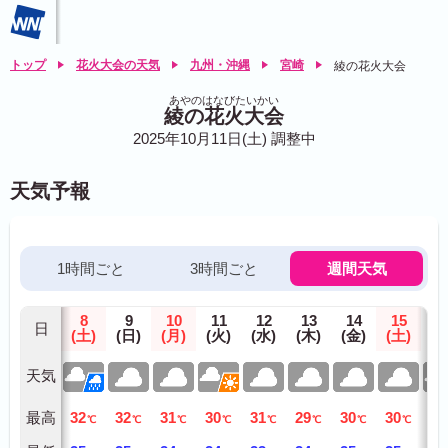
トップ
花火大会の天気
九州・沖縄
宮崎
綾の花火大会
あやのはなびたいかい
綾の花火大会
2025年10月11日(土) 調整中
天気予報
1時間ごと
3時間ごと
週間天気
8
9
10
11
12
13
14
15
1
日
(土)
(日)
(月)
(火)
(水)
(木)
(金)
(土)
(日
天気
最高
32
32
31
30
31
29
30
30
31
℃
℃
℃
℃
℃
℃
℃
℃