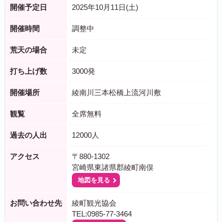
開催予定日
2025年10月11日(土)
開催時間
調整中
荒天の場合
未定
打ち上げ数
3000発
開催場所
綾南川三本松橋上流河川敷
観覧
全席無料
過去の人出
12000人
アクセス
〒880-1302
宮崎県東諸県郡綾町南俣
地図を見る
お問い合わせ先
綾町観光協会
TEL:0985-77-3464