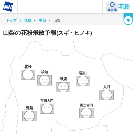
花粉
現在地
花粉カレンダー
花粉図鑑
花粉症チェックシート
花粉症ハンドブック
トップ
花粉
中部
山梨
山梨の花粉飛散予報
(スギ・ヒノキ)
8月9日
北杜
韮崎
塩山
甲府
大月
市川大門
富士吉田
身延