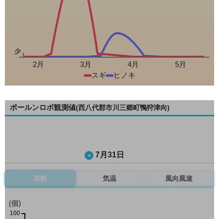
少
2月
3月
4月
5月
スギ
ヒノキ
ポールンロボ観測値
(西八代郡市川三郷町鴨狩津向)
7月31日
花粉
気温
風向風速
(個)
100