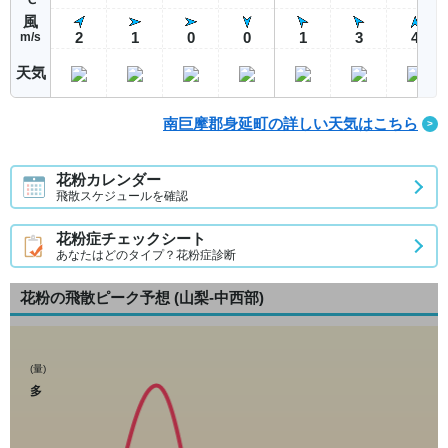
風
2
1
0
0
1
3
4
m/s
天気
南巨摩郡身延町の詳しい天気はこちら
花粉カレンダー
飛散スケジュールを確認
花粉症チェックシート
あなたはどのタイプ？花粉症診断
花粉の飛散ピーク予想
(山梨-中西部)
(量)
多