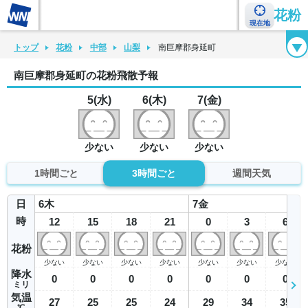
花粉
現在地
花粉カレンダー
花粉図鑑
花粉症チェックシート
花粉症ハンドブック
トップ
花粉
中部
山梨
南巨摩郡身延町
南巨摩郡身延町の花粉飛散予報
5(水)
6(木)
7(金)
少ない
少ない
少ない
1時間ごと
3時間ごと
週間天気
日
6
木
7
金
時
12
15
18
21
0
3
6
花粉
少ない
少ない
少ない
少ない
少ない
少ない
少ない
降水
0
0
0
0
0
0
0
ミリ
気温
27
25
25
24
29
34
35
℃