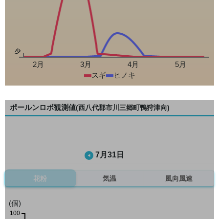
少
2月
3月
4月
5月
スギ
ヒノキ
ポールンロボ観測値
(西八代郡市川三郷町鴨狩津向)
7月31日
花粉
気温
風向風速
(個)
100