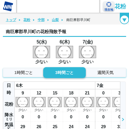
花粉
現在地
花粉カレンダー
花粉図鑑
花粉症チェックシート
花粉症ハンドブック
トップ
花粉
中部
山梨
南巨摩郡早川町
南巨摩郡早川町の花粉飛散予報
5(水)
6(木)
7(金)
少ない
少ない
少ない
1時間ごと
3時間ごと
週間天気
日
6
木
7
金
時
9
12
15
18
21
0
3
花粉
少ない
少ない
少ない
少ない
少ない
少ない
少ない
降水
0
0
0
0
0
0
0
ミリ
気温
29
26
25
24
24
29
33
℃