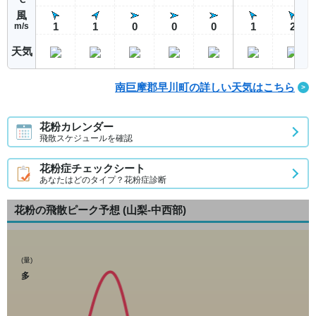
風
1
1
0
0
0
1
2
m/s
天気
南巨摩郡早川町の詳しい天気はこちら
花粉カレンダー
飛散スケジュールを確認
花粉症チェックシート
あなたはどのタイプ？花粉症診断
花粉の飛散ピーク予想
(山梨-中西部)
(量)
多