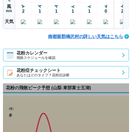
風
2
1
1
1
1
0
2
m/s
天気
南都留郡鳴沢村の詳しい天気はこちら
花粉カレンダー
飛散スケジュールを確認
花粉症チェックシート
あなたはどのタイプ？花粉症診断
花粉の飛散ピーク予想
(山梨-東部富士五湖)
(量)
多