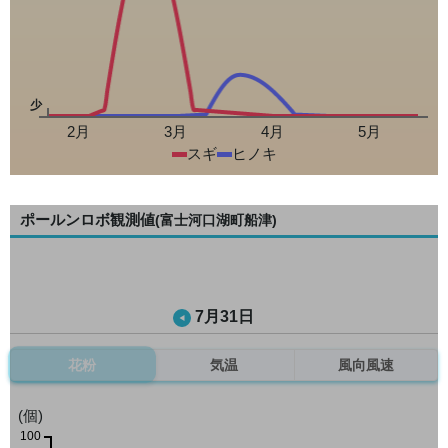
少
2月
3月
4月
5月
スギ
ヒノキ
ポールンロボ観測値
(富士河口湖町船津)
7月31日
花粉
気温
風向風速
(個)
100