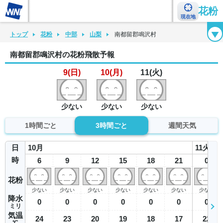
花粉
現在地
花粉カレンダー
花粉図鑑
花粉症チェックシート
花粉症ハンドブック
トップ
花粉
中部
山梨
南都留郡鳴沢村
南都留郡鳴沢村の花粉飛散予報
9(日)
10(月)
11(火)
少ない
少ない
少ない
1時間ごと
3時間ごと
週間天気
日
10
月
11
火
時
6
9
12
15
18
21
0
花粉
少ない
少ない
少ない
少ない
少ない
少ない
少ない
降水
0
0
0
0
0
0
0
ミリ
気温
24
23
20
19
18
17
22
℃