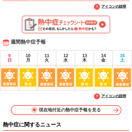
アイコンの説明
週間熱中症予報
9
10
11
12
13
14
15
日
月
火
水
木
金
土
アイコンの説明
現在地付近の熱中症予報を見る
熱中症に関するニュース