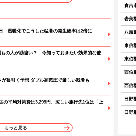
倉吉
岩美
暑日 温暖化でこうした猛暑の発生確率は2倍に
八頭
東伯
6割もの人が勘違い？ 今知っておきたい効果的な使
東伯
西伯
 暑さが長引く予想 ダブル高気圧で厳しい残暑も
西伯
日野
症の平均対策費は3,299円、涼しい旅行先1位は「上
日野
もっと見る