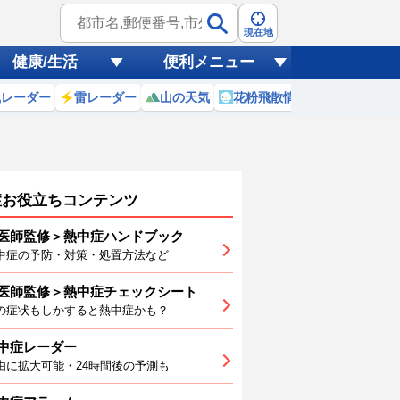
現在地
健康/生活
便利メニュー
風レーダー
雷レーダー
山の天気
花粉飛散情報
世界天気
症お役立ちコンテンツ
医師監修＞熱中症ハンドブック
中症の予防・対策・処置方法など
医師監修＞熱中症チェックシート
6
17
18
19
20
21
22
の症状もしかすると熱中症かも？
中症レーダー
由に拡大可能・24時間後の予測も
0
29
29
29
28
28
29