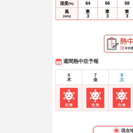
64
66
68
湿度
(%)
東
東
東
風
3
3
3
(m/s)
週間熱中症予報
6
7
8
木
金
土
現在