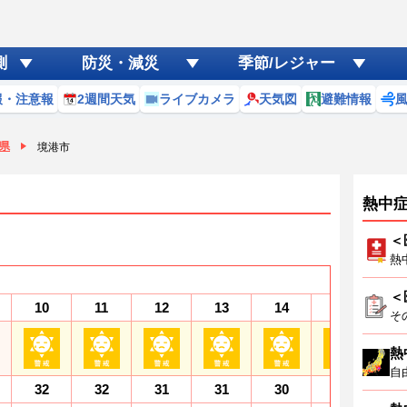
測
防災・減災
季節/レジャー
報・注意報
2週間天気
ライブカメラ
天気図
避難情報
県
境港市
熱中
＜
熱
＜
10
11
12
13
14
15
1
そ
熱
自
32
32
31
31
30
30
3