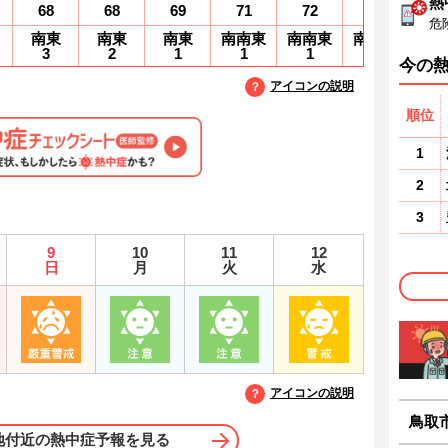
熱
68
68
69
71
72
72
7
危
南東
南東
南東
南南東
南南東
南南東
南
3
2
1
1
1
1
1
今の
アイコンの説明
順位
1
2
3
9
10
11
12
日
月
火
水
アイコンの説明
鳥取
地付近の熱中症予報を見る