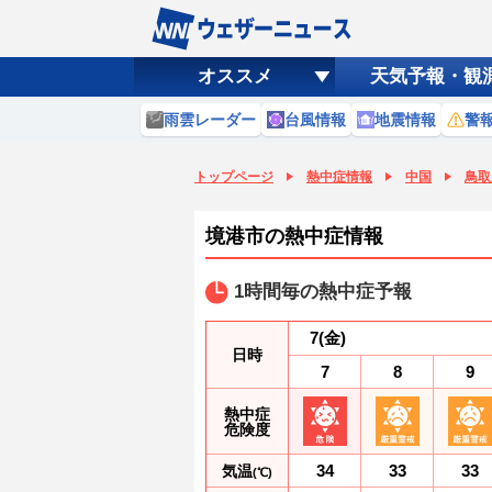
オススメ
天気予報・観
雨雲レーダー
台風情報
地震情報
警
トップページ
熱中症情報
中国
鳥取
境港市の熱中症情報
1時間毎の熱中症予報
7
(金)
日時
7
8
9
熱中症
危険度
34
33
33
気温
(℃)