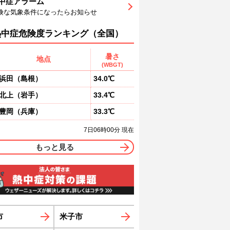
中症アラーム
3
73
72
73
74
73
69
険な気象条件になったらお知らせ
東
南
南
南
南南東
南南東
南南東
1
1
1
1
1
1
熱中症危険度ランキング（全国）
暑さ
地点
(WBGT)
浜田
（
島根
）
34.0℃
北上
（
岩手
）
33.4℃
豊岡
（
兵庫
）
33.3℃
7日06時00分 現在
もっと見る
市
米子市