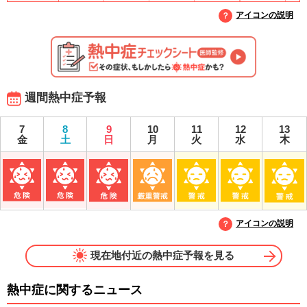
アイコンの説明
週間熱中症予報
7
8
9
10
11
12
13
金
土
日
月
火
水
木
アイコンの説明
現在地付近の熱中症予報を見る
熱中症に関するニュース