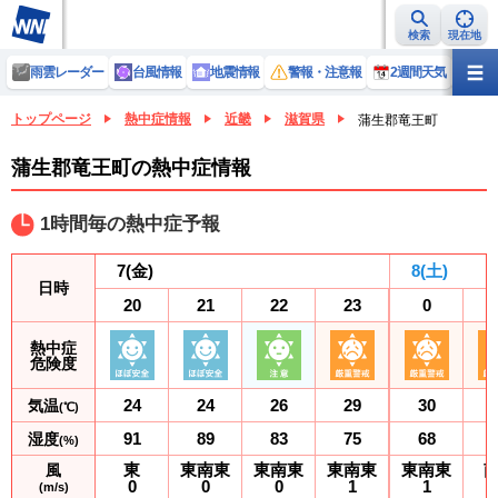
検索
現在地
雨雲レーダー
台風情報
地震情報
警報・注意報
2週間天気
ラ
トップページ
熱中症情報
近畿
滋賀県
蒲生郡竜王町
蒲生郡竜王町の熱中症情報
1時間毎の熱中症予報
7
(金)
8
(土)
日時
20
21
22
23
0
熱中症
危険度
24
24
26
29
30
気温
(℃)
91
89
83
75
68
湿度
(%)
東
東南東
東南東
東南東
東南東
風
0
0
0
1
1
(m/s)