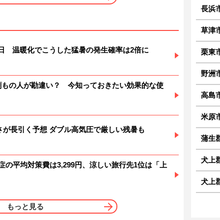
長浜
草津
暑日 温暖化でこうした猛暑の発生確率は2倍に
栗東
野洲
6割もの人が勘違い？ 今知っておきたい効果的な使
高島
米原
 暑さが長引く予想 ダブル高気圧で厳しい残暑も
蒲生
犬上
症の平均対策費は3,299円、涼しい旅行先1位は「上
犬上
もっと見る