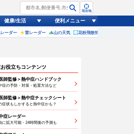
現在地
健康/生活
便利メニュー
風レーダー
雷レーダー
山の天気
花粉飛散情報
世界天気
症お役立ちコンテンツ
医師監修＞熱中症ハンドブック
中症の予防・対策・処置方法など
医師監修＞熱中症チェックシート
4
15
16
17
18
19
20
の症状もしかすると熱中症かも？
中症レーダー
由に拡大可能・24時間後の予測も
6
26
26
25
25
25
25