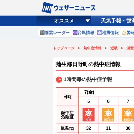
オススメ
天気予報・観
雨雲レーダー
台風情報
地震情報
警
トップページ
熱中症情報
近畿
滋賀
蒲生郡日野町の熱中症情報
1時間毎の熱中症予報
7
(金)
日時
5
6
7
熱中症
危険度
32
31
30
気温
(℃)