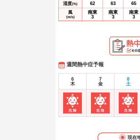
62
63
65
湿度
(%)
南東
南東
南東
風
3
3
3
(m/s)
週間熱中症予報
6
7
8
木
金
土
現在