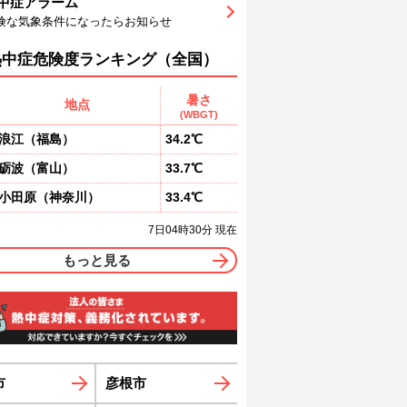
中症アラーム
9
90
91
92
92
92
91
険な気象条件になったらお知らせ
東
東南東
東南東
東南東
東南東
東南東
東南東
1
1
1
1
1
1
熱中症危険度ランキング（全国）
暑さ
地点
(WBGT)
浪江
（
福島
）
34.2℃
砺波
（
富山
）
33.7℃
小田原
（
神奈川
）
33.4℃
7日04時30分 現在
もっと見る
市
彦根市