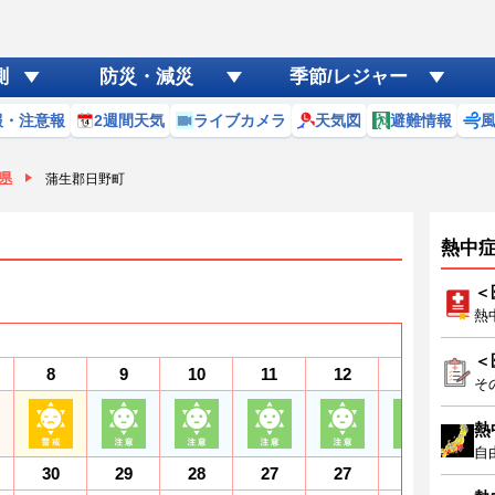
測
防災・減災
季節/レジャー
報・注意報
2週間天気
ライブカメラ
天気図
避難情報
県
蒲生郡日野町
熱中
＜
熱
＜
8
9
10
11
12
13
1
そ
熱
自
30
29
28
27
27
26
2