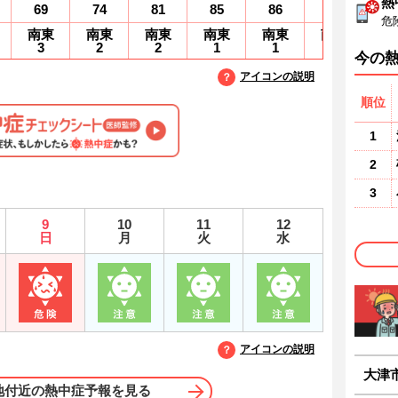
熱
69
74
81
85
86
87
8
危
南東
南東
南東
南東
南東
南東
南
3
2
2
1
1
1
1
今の
アイコンの説明
順位
1
2
3
9
10
11
12
日
月
火
水
アイコンの説明
大津
地付近の熱中症予報を見る