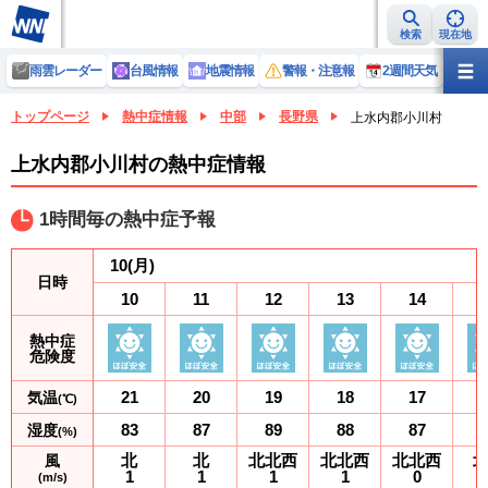
検索
現在地
雨雲レーダー
台風情報
地震情報
警報・注意報
2週間天気
ラ
トップページ
熱中症情報
中部
長野県
上水内郡小川村
上水内郡小川村の熱中症情報
1時間毎の熱中症予報
10
(月)
日時
10
11
12
13
14
熱中症
危険度
21
20
19
18
17
気温
(℃)
83
87
89
88
87
湿度
(%)
北
北
北北西
北北西
北北西
風
1
1
1
1
0
(m/s)