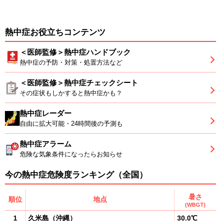
熱中症お役立ちコンテンツ
＜医師監修＞熱中症ハンドブック
熱中症の予防・対策・処置方法など
＜医師監修＞熱中症チェックシート
その症状もしかすると熱中症かも？
熱中症レーダー
自由に拡大可能・24時間後の予測も
熱中症アラーム
危険な気象条件になったらお知らせ
今の熱中症危険度ランキング（全国）
暑さ
順位
地点
(WBGT)
1
久米島
（
沖縄
）
30.0℃