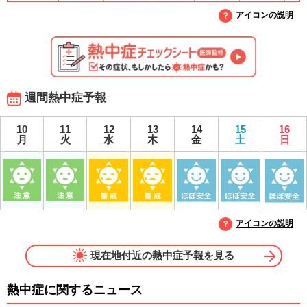
アイコンの説明
週間熱中症予報
10
11
12
13
14
15
16
月
火
水
木
金
土
日
アイコンの説明
現在地付近の熱中症予報を見る
熱中症に関するニュース