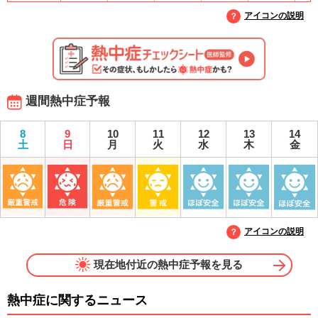
アイコンの説明
週間熱中症予報
8
9
10
11
12
13
14
土
日
月
火
水
木
金
アイコンの説明
現在地付近の熱中症予報を見る
熱中症に関するニュース