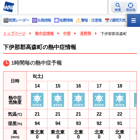
検索
現在地
雨雲レーダー
台風情報
地震情報
警報・注意報
2週間天気
ラ
トップページ
熱中症情報
中部
長野県
下伊那郡高森町
下伊那郡高森町の熱中症情報
1時間毎の熱中症予報
8
(土)
日時
14
15
16
17
18
熱中症
危険度
21
21
21
22
22
気温
(℃)
94
94
93
92
91
湿度
(%)
東北東
東北東
北東
北東
北東
風
0
0
0
0
0
(m/s)