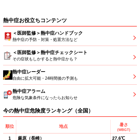
熱中症お役立ちコンテンツ
＜医師監修＞熱中症ハンドブック
熱中症の予防・対策・処置方法など
＜医師監修＞熱中症チェックシート
その症状もしかすると熱中症かも？
熱中症レーダー
自由に拡大可能・24時間後の予測も
熱中症アラーム
危険な気象条件になったらお知らせ
今の熱中症危険度ランキング（全国）
暑さ
順位
地点
(WBGT)
1
厳原
（
長崎
）
27.6℃