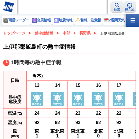
検索
現在地
雨雲レーダー
台風情報
地震情報
警報・注意報
2週間天気
ラ
トップページ
熱中症情報
中部
長野県
上伊那郡飯島町
上伊那郡飯島町の熱中症情報
1時間毎の熱中症予報
6
(木)
日時
13
14
15
16
17
熱中症
危険度
24
24
23
22
22
気温
(℃)
92
92
93
92
92
湿度
(%)
東
東北東
東北東
北東
北東
風
1
1
1
0
0
(m/s)