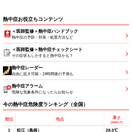
熱中症お役立ちコンテンツ
＜医師監修＞熱中症ハンドブック
熱中症の予防・対策・処置方法など
＜医師監修＞熱中症チェックシート
その症状もしかすると熱中症かも？
熱中症レーダー
自由に拡大可能・24時間後の予測も
熱中症アラーム
危険な気象条件になったらお知らせ
今の熱中症危険度ランキング（全国）
暑さ
順位
地点
(WBGT)
1
松江
（
島根
）
28.0℃