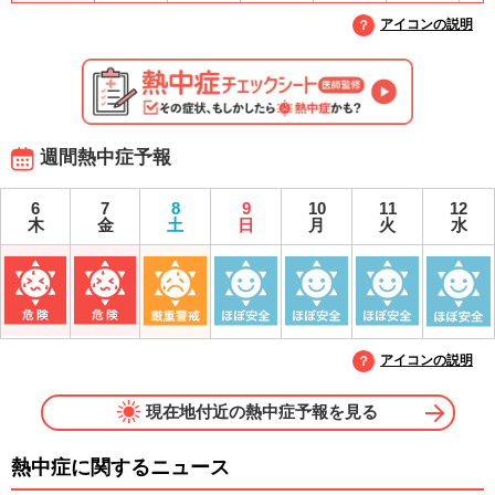
アイコンの説明
週間熱中症予報
6
7
8
9
10
11
12
木
金
土
日
月
火
水
アイコンの説明
現在地付近の熱中症予報を見る
熱中症に関するニュース