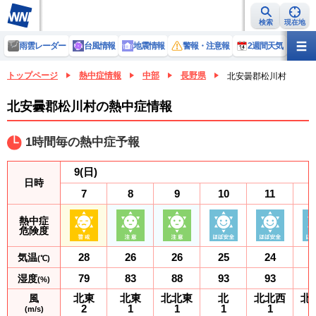
検索
現在地
雨雲レーダー
台風情報
地震情報
警報・注意報
2週間天気
ラ
トップページ
熱中症情報
中部
長野県
北安曇郡松川村
北安曇郡松川村の熱中症情報
1時間毎の熱中症予報
9
(日)
日時
7
8
9
10
11
熱中症
危険度
28
26
26
25
24
気温
(℃)
79
83
88
93
93
湿度
(%)
北東
北東
北北東
北
北北西
北
風
2
1
1
1
1
(m/s)