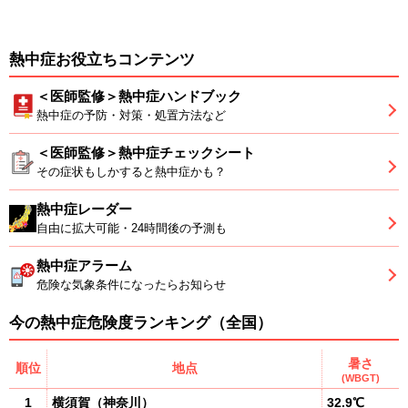
熱中症お役立ちコンテンツ
＜医師監修＞熱中症ハンドブック
熱中症の予防・対策・処置方法など
＜医師監修＞熱中症チェックシート
その症状もしかすると熱中症かも？
熱中症レーダー
自由に拡大可能・24時間後の予測も
熱中症アラーム
危険な気象条件になったらお知らせ
今の熱中症危険度ランキング（全国）
暑さ
順位
地点
(WBGT)
1
横須賀
（
神奈川
）
32.9℃