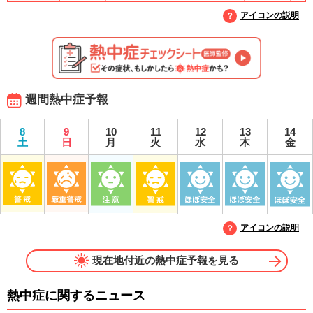
アイコンの説明
週間熱中症予報
8
9
10
11
12
13
14
土
日
月
火
水
木
金
アイコンの説明
現在地付近の熱中症予報を見る
熱中症に関するニュース