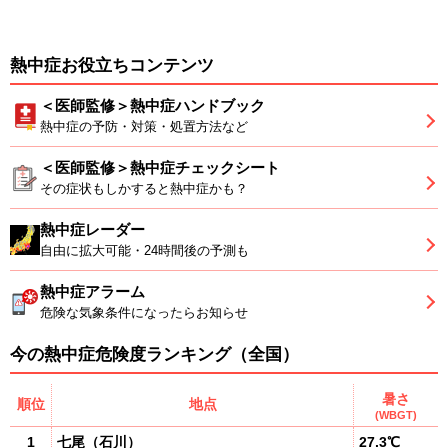
熱中症お役立ちコンテンツ
＜医師監修＞熱中症ハンドブック
熱中症の予防・対策・処置方法など
＜医師監修＞熱中症チェックシート
その症状もしかすると熱中症かも？
熱中症レーダー
自由に拡大可能・24時間後の予測も
熱中症アラーム
危険な気象条件になったらお知らせ
今の熱中症危険度ランキング（全国）
暑さ
順位
地点
(WBGT)
1
七尾
（
石川
）
27.3℃