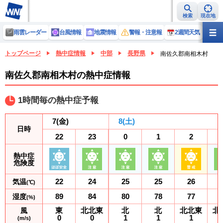
検索
現在地
雨雲レーダー
台風情報
地震情報
警報・注意報
2週間天気
ラ
トップページ
熱中症情報
中部
長野県
南佐久郡南相木村
南佐久郡南相木村の熱中症情報
1時間毎の熱中症予報
7
(金)
8
(土)
日時
22
23
0
1
2
熱中症
危険度
22
24
25
25
26
気温
(℃)
89
84
80
78
77
湿度
(%)
東
北北東
北
北
北北東
北
風
0
0
1
1
1
(m/s)