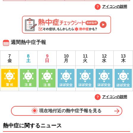
アイコンの説明
週間熱中症予報
7
8
9
10
11
12
13
金
土
日
月
火
水
木
アイコンの説明
現在地付近の熱中症予報を見る
熱中症に関するニュース