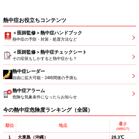
熱中症お役立ちコンテンツ
＜医師監修＞熱中症ハンドブック
熱中症の予防・対策・処置方法など
＜医師監修＞熱中症チェックシート
その症状もしかすると熱中症かも？
熱中症レーダー
自由に拡大可能・24時間後の予測も
熱中症アラーム
危険な気象条件になったらお知らせ
今の熱中症危険度ランキング（全国）
暑さ
順位
地点
(WBGT)
1
大東島
（
沖縄
）
28.3℃