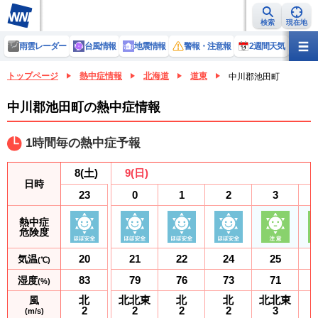
検索
現在地
雨雲レーダー
台風情報
地震情報
警報・注意報
2週間天気
ラ
トップページ
熱中症情報
北海道
道東
中川郡池田町
中川郡池田町の熱中症情報
1時間毎の熱中症予報
8
(土)
9
(日)
日時
23
0
1
2
3
熱中症
危険度
20
21
22
24
25
気温
(℃)
83
79
76
73
71
湿度
(%)
北
北北東
北
北
北北東
風
2
2
2
2
3
(m/s)