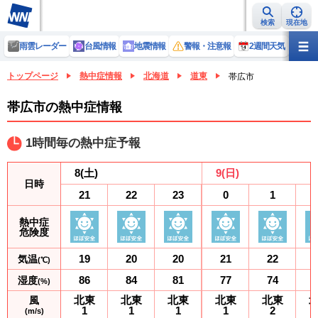
検索
現在地
雨雲レーダー
台風情報
地震情報
警報・注意報
2週間天気
ラ
トップページ
熱中症情報
北海道
道東
帯広市
帯広市の熱中症情報
1時間毎の熱中症予報
8
(土)
9
(日)
日時
21
22
23
0
1
熱中症
危険度
19
20
20
21
22
気温
(℃)
86
84
81
77
74
湿度
(%)
北東
北東
北東
北東
北東
風
1
1
1
1
2
(m/s)