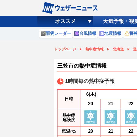
オススメ
天気予報・観
雨雲レーダー
台風情報
地震情報
警
トップページ
熱中症情報
北海道
道
三笠市の熱中症情報
1時間毎の熱中症予報
6
(木)
日時
20
21
22
熱中症
危険度
20
21
22
気温
(℃)