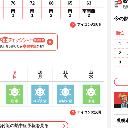
熱
76
72
68
65
63
62
6
危
南
南
南
南
南南西
南
1
1
2
2
2
2
2
今の
アイコンの説明
順位
1
2
3
9
10
11
12
日
月
火
水
アイコンの説明
札幌
地付近の熱中症予報を見る