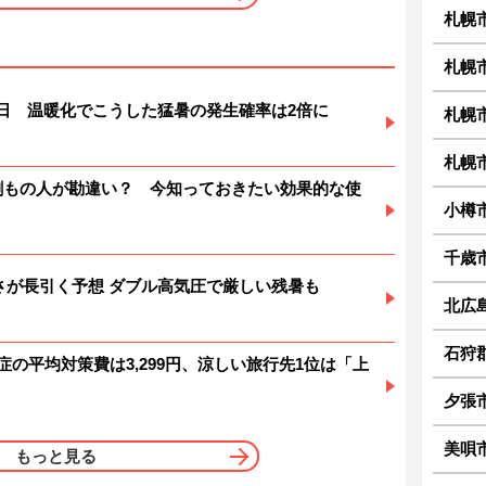
札幌
札幌
暑日 温暖化でこうした猛暑の発生確率は2倍に
札幌
札幌
6割もの人が勘違い？ 今知っておきたい効果的な使
小樽
千歳
 暑さが長引く予想 ダブル高気圧で厳しい残暑も
北広
石狩
症の平均対策費は3,299円、涼しい旅行先1位は「上
夕張
美唄
もっと見る