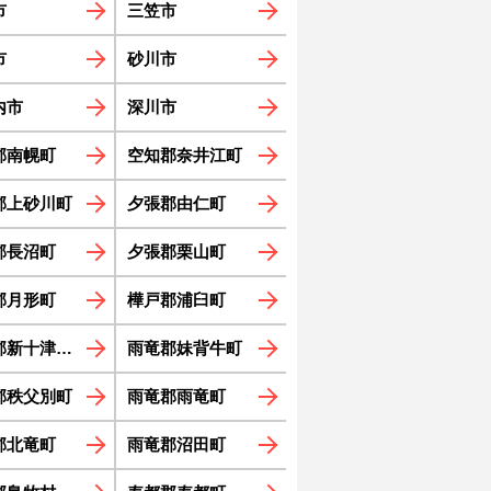
市
三笠市
市
砂川市
内市
深川市
郡南幌町
空知郡奈井江町
郡上砂川町
夕張郡由仁町
郡長沼町
夕張郡栗山町
郡月形町
樺戸郡浦臼町
新十津川町
雨竜郡妹背牛町
郡秩父別町
雨竜郡雨竜町
郡北竜町
雨竜郡沼田町