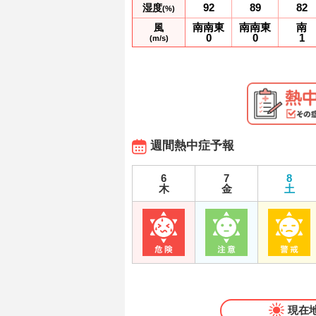
92
89
82
湿度
(%)
南南東
南南東
南
風
0
0
1
(m/s)
週間熱中症予報
6
7
8
木
金
土
現在