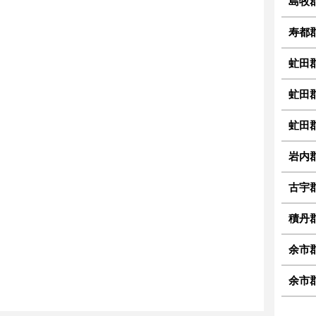
島牧
寿都
虻田
虻田
虻田
岩内
古宇
積丹
余市
余市