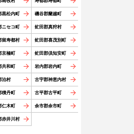
郡島牧村
寿都郡寿都町
郡黒松内町
磯谷郡蘭越町
郡ニセコ町
虻田郡真狩村
郡留寿都村
虻田郡喜茂別町
郡京極町
虻田郡倶知安町
郡共和町
岩内郡岩内町
郡泊村
古宇郡神恵内村
郡積丹町
古平郡古平町
郡仁木町
余市郡余市町
郡赤井川村