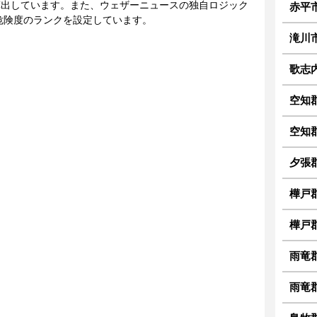
に算出しています。また、ウェザーニュースの独自ロジック
赤平
危険度のランクを設定しています。
滝川
歌志
空知
空知
夕張
樺戸
樺戸郡
雨竜
雨竜