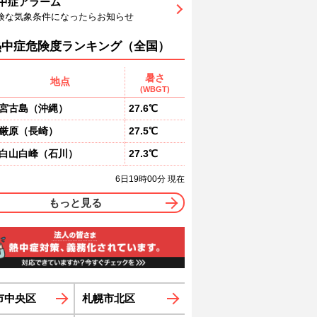
中症アラーム
2
63
67
72
78
83
86
険な気象条件になったらお知らせ
南
南
南
南
南
南
南
2
1
1
1
0
0
熱中症危険度ランキング（全国）
暑さ
地点
(WBGT)
宮古島
（
沖縄
）
27.6℃
厳原
（
長崎
）
27.5℃
白山白峰
（
石川
）
27.3℃
6日19時00分 現在
もっと見る
市中央区
札幌市北区