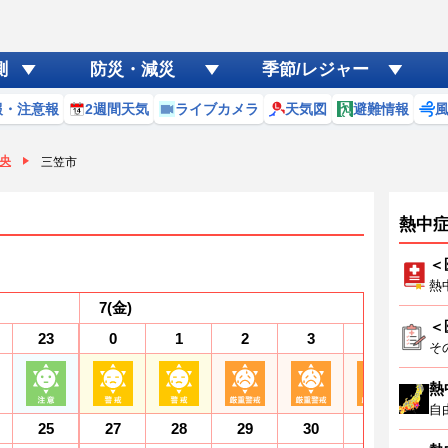
測
防災・減災
季節/レジャー
報・注意報
2週間天気
ライブカメラ
天気図
避難情報
央
三笠市
熱中
＜
熱
7
(金)
＜
23
0
1
2
3
4
5
そ
熱
自
25
27
28
29
30
31
3