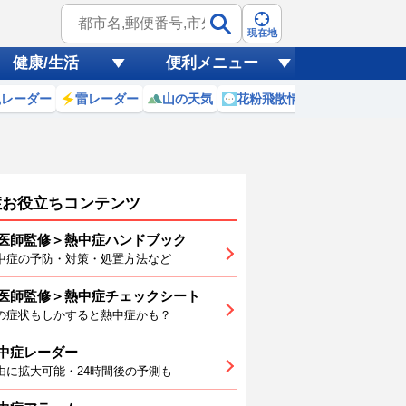
現在地
健康/生活
便利メニュー
風レーダー
雷レーダー
山の天気
花粉飛散情報
世界天気
症お役立ちコンテンツ
医師監修＞熱中症ハンドブック
中症の予防・対策・処置方法など
医師監修＞熱中症チェックシート
6
7
8
9
10
11
の症状もしかすると熱中症かも？
中症レーダー
由に拡大可能・24時間後の予測も
1
31
30
28
27
25
24