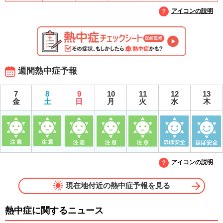
アイコンの説明
週間熱中症予報
7
8
9
10
11
12
13
金
土
日
月
火
水
木
アイコンの説明
現在地付近の熱中症予報を見る
熱中症に関するニュース