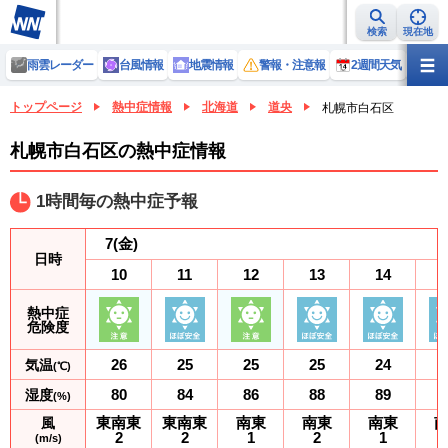
検索
現在地
雨雲レーダー
台風情報
地震情報
警報・注意報
2週間天気
ラ
トップページ
熱中症情報
北海道
道央
札幌市白石区
札幌市白石区の熱中症情報
1時間毎の熱中症予報
7
(金)
日時
10
11
12
13
14
熱中症
危険度
26
25
25
25
24
気温
(℃)
80
84
86
88
89
湿度
(%)
東南東
東南東
南東
南東
南東
風
2
2
1
2
1
(m/s)