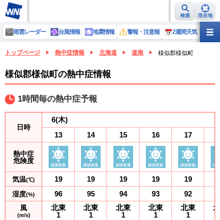
検索
現在地
雨雲レーダー
台風情報
地震情報
警報・注意報
2週間天気
ラ
トップページ
熱中症情報
北海道
道南
様似郡様似町
様似郡様似町の熱中症情報
1時間毎の熱中症予報
6
(木)
日時
13
14
15
16
17
熱中症
危険度
19
19
19
19
19
気温
(℃)
96
95
94
93
92
湿度
(%)
北東
北東
北東
北東
北東
風
1
1
1
1
1
(m/s)