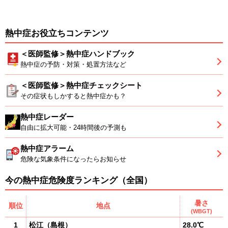
熱中症お役立ちコンテンツ
＜医師監修＞熱中症ハンドブック
熱中症の予防・対策・処置方法など
＜医師監修＞熱中症チェックシート
その症状もしかすると熱中症かも？
熱中症レーダー
自由に拡大可能・24時間後の予測も
熱中症アラーム
危険な気象条件になったらお知らせ
今の熱中症危険度ランキング（全国）
暑さ
順位
地点
(WBGT)
1
松江
（
島根
）
28.0℃