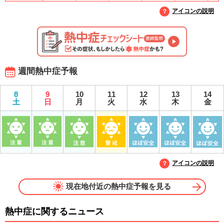
アイコンの説明
週間熱中症予報
8
9
10
11
12
13
14
土
日
月
火
水
木
金
アイコンの説明
現在地付近の熱中症予報を見る
熱中症に関するニュース