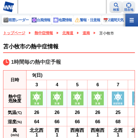
検索
現在地
雨雲レーダー
台風情報
地震情報
警報・注意報
2週間天気
ラ
トップページ
熱中症情報
北海道
道南
苫小牧市
苫小牧市の熱中症情報
1時間毎の熱中症予報
9
(日)
日時
3
4
5
6
7
熱中症
危険度
26
26
26
26
25
気温
(℃)
64
66
66
66
68
湿度
(%)
北北西
西
西南西
西南西
北西
北
風
1
1
1
1
1
(m/s)