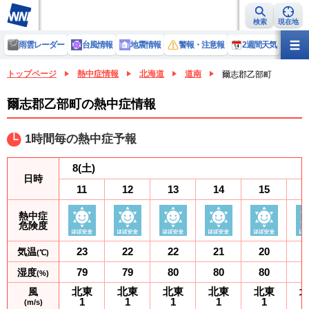
検索
現在地
雨雲レーダー
台風情報
地震情報
警報・注意報
2週間天気
ラ
トップページ
熱中症情報
北海道
道南
爾志郡乙部町
爾志郡乙部町の熱中症情報
1時間毎の熱中症予報
8
(土)
日時
11
12
13
14
15
熱中症
危険度
23
22
22
21
20
気温
(℃)
79
79
80
80
80
湿度
(%)
北東
北東
北東
北東
北東
風
1
1
1
1
1
(m/s)