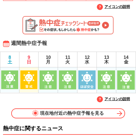
アイコンの説明
週間熱中症予報
8
9
10
11
12
13
14
土
日
月
火
水
木
金
アイコンの説明
現在地付近の熱中症予報を見る
熱中症に関するニュース