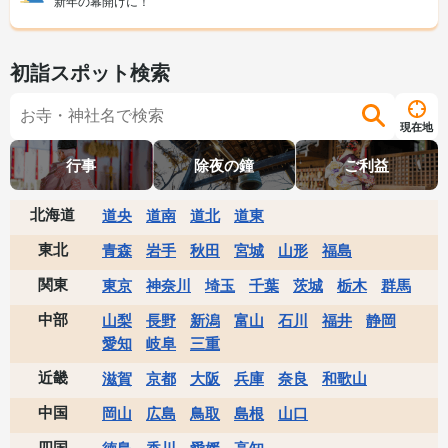
新年の幕開けに！
初詣スポット検索
現在地
行事
除夜の鐘
ご利益
北海道
道央
道南
道北
道東
東北
青森
岩手
秋田
宮城
山形
福島
関東
東京
神奈川
埼玉
千葉
茨城
栃木
群馬
中部
山梨
長野
新潟
富山
石川
福井
静岡
愛知
岐阜
三重
近畿
滋賀
京都
大阪
兵庫
奈良
和歌山
中国
岡山
広島
鳥取
島根
山口
四国