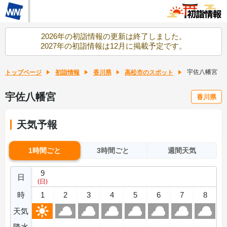
2026年の初詣情報の更新は終了しました。
2027年の初詣情報は12月に掲載予定です。
宇佐八幡宮
トップページ
初詣情報
香川県
高松市のスポット
宇佐八幡宮
香川県
天気予報
1時間ごと
3時間ごと
週間天気
9
日
(日)
時
1
2
3
4
5
6
7
8
天気
降水