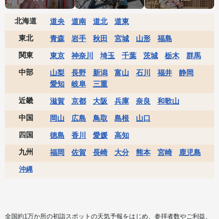
北海道
道央
道南
道北
道東
東北
青森
岩手
秋田
宮城
山形
福島
関東
東京
神奈川
埼玉
千葉
茨城
栃木
群馬
中部
山梨
長野
新潟
富山
石川
福井
静岡
愛知
岐阜
三重
近畿
滋賀
京都
大阪
兵庫
奈良
和歌山
中国
岡山
広島
鳥取
島根
山口
四国
徳島
香川
愛媛
高知
九州
福岡
佐賀
長崎
大分
熊本
宮崎
鹿児島
沖縄
全国約1万か所の初詣スポットの天気予報をはじめ、参拝者数やご利益、