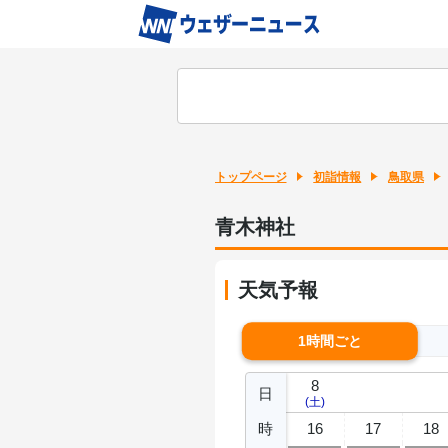
トップページ
初詣情報
鳥取県
青木神社
天気予報
1時間ごと
8
日
(土)
時
16
17
18