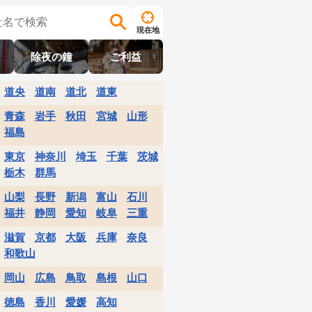
現在地
除夜の鐘
ご利益
道央
道南
道北
道東
青森
岩手
秋田
宮城
山形
福島
東京
神奈川
埼玉
千葉
茨城
栃木
群馬
山梨
長野
新潟
富山
石川
福井
静岡
愛知
岐阜
三重
滋賀
京都
大阪
兵庫
奈良
和歌山
岡山
広島
鳥取
島根
山口
徳島
香川
愛媛
高知