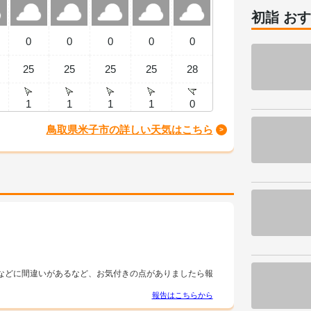
初詣 お
0
0
0
0
0
25
25
25
25
28
1
1
1
1
0
鳥取県米子市の詳しい天気はこちら
などに間違いがあるなど、お気付きの点がありましたら報
報告はこちらから