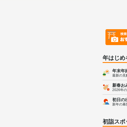
年はじめ
年末年
最新の見
新春お
2026年
初日の
新年の幕
初詣スポ