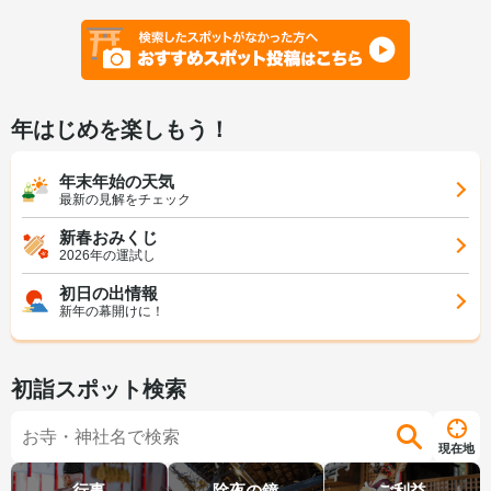
年はじめを楽しもう！
年末年始の天気
最新の見解をチェック
新春おみくじ
2026年の運試し
初日の出情報
新年の幕開けに！
初詣スポット検索
現在地
行事
除夜の鐘
ご利益