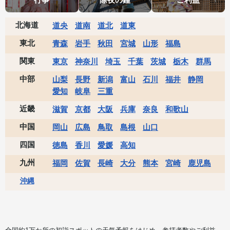
北海道
道央
道南
道北
道東
東北
青森
岩手
秋田
宮城
山形
福島
関東
東京
神奈川
埼玉
千葉
茨城
栃木
群馬
中部
山梨
長野
新潟
富山
石川
福井
静岡
愛知
岐阜
三重
近畿
滋賀
京都
大阪
兵庫
奈良
和歌山
中国
岡山
広島
鳥取
島根
山口
四国
徳島
香川
愛媛
高知
九州
福岡
佐賀
長崎
大分
熊本
宮崎
鹿児島
沖縄