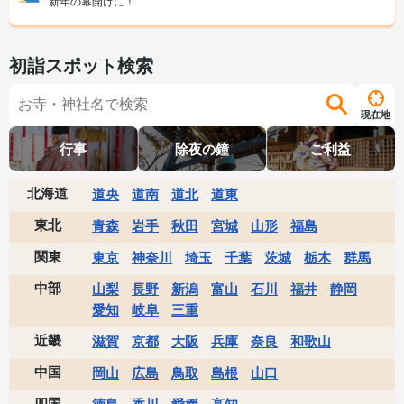
新年の幕開けに！
初詣スポット検索
現在地
行事
除夜の鐘
ご利益
北海道
道央
道南
道北
道東
東北
青森
岩手
秋田
宮城
山形
福島
関東
東京
神奈川
埼玉
千葉
茨城
栃木
群馬
中部
山梨
長野
新潟
富山
石川
福井
静岡
愛知
岐阜
三重
近畿
滋賀
京都
大阪
兵庫
奈良
和歌山
中国
岡山
広島
鳥取
島根
山口
四国