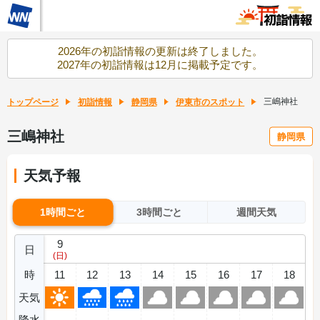
2026年の初詣情報の更新は終了しました。
2027年の初詣情報は12月に掲載予定です。
三嶋神社
トップページ
初詣情報
静岡県
伊東市のスポット
三嶋神社
静岡県
天気予報
1時間ごと
3時間ごと
週間天気
9
日
(日)
時
11
12
13
14
15
16
17
18
天気
降水