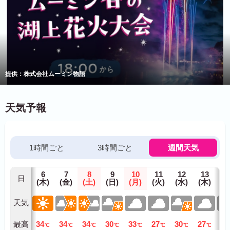
提供：株式会社ムーミン物語
天気予報
1時間ごと
3時間ごと
週間天気
6
7
8
9
10
11
12
13
1
日
(木)
(金)
(土)
(日)
(月)
(火)
(水)
(木)
(金
天気
最高
34
34
34
30
33
27
30
27
27
℃
℃
℃
℃
℃
℃
℃
℃