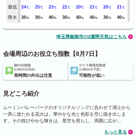
最低
24
25
23
22
20
21
20
21
22
℃
℃
℃
℃
℃
℃
℃
℃
降水
30
30
40
30
40
40
30
40
40
%
%
%
%
%
%
%
%
埼玉県飯能市の2週間天気はこちら
会場周辺のお役立ち指数【8月7日】
熱中症情報
ゲリラ雷雨危険度
12時40分現在
13時00分予想
長時間の外出は注意
可能性が低い
見どころ紹介
ムーミンバレーパークのオリジナルソングに合わせて湖上から
一斉に放たれる花火は、華やかな光と色彩を空に描き出しま
す。その煌びやかな輝きは、星空を照らし、周囲に広が…
もっと見る