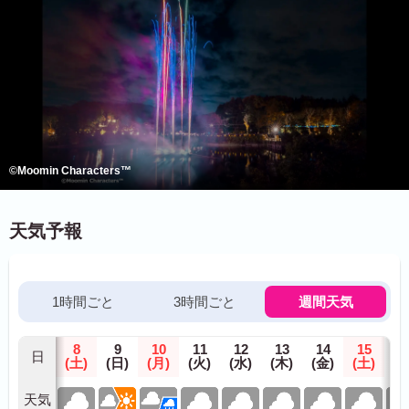
©Moomin Characters™
天気予報
1時間ごと
3時間ごと
週間天気
8
9
10
11
12
13
14
15
1
日
(土)
(日)
(月)
(火)
(水)
(木)
(金)
(土)
(日
天気