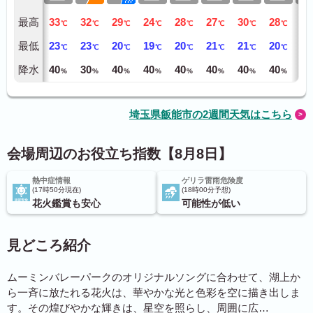
最高
33
32
29
24
28
27
30
28
29
℃
℃
℃
℃
℃
℃
℃
℃
最低
23
23
20
19
20
21
21
20
21
℃
℃
℃
℃
℃
℃
℃
℃
降水
40
30
40
40
40
40
40
40
40
%
%
%
%
%
%
%
%
埼玉県飯能市の2週間天気はこちら
会場周辺のお役立ち指数【8月8日】
熱中症情報
ゲリラ雷雨危険度
17時50分現在
18時00分予想
花火鑑賞も安心
可能性が低い
見どころ紹介
ムーミンバレーパークのオリジナルソングに合わせて、湖上か
ら一斉に放たれる花火は、華やかな光と色彩を空に描き出しま
す。その煌びやかな輝きは、星空を照らし、周囲に広…