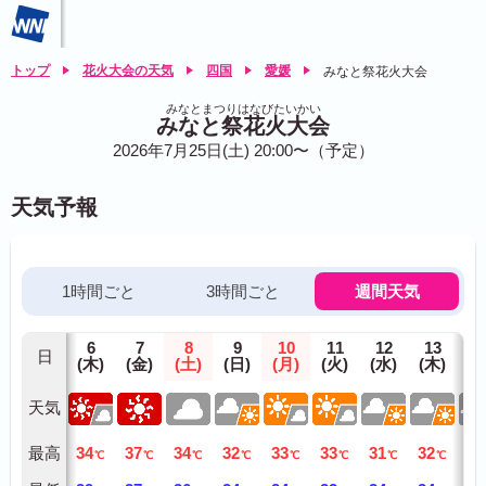
トップ
花火大会の天気
四国
愛媛
みなと祭花火大会
みなとまつりはなびたいかい
みなと祭花火大会
2026年7月25日(土) 20:00〜（予定）
天気予報
1時間ごと
3時間ごと
週間天気
6
7
8
9
10
11
12
13
1
日
(木)
(金)
(土)
(日)
(月)
(火)
(水)
(木)
(金
天気
最高
34
37
34
32
33
33
31
32
32
℃
℃
℃
℃
℃
℃
℃
℃