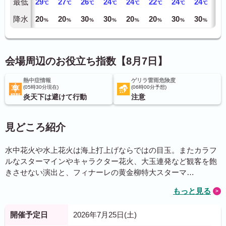
最低
29
27
26
24
24
22
24
24
24
℃
℃
℃
℃
℃
℃
℃
℃
降水
20
20
30
30
20
20
30
30
30
%
%
%
%
%
%
%
%
会場周辺のお役立ち指数【8月7日】
熱中症情報
ゲリラ雷雨危険度
05時30分現在
06時00分予想
炎天下は避けて行動
注意
見どころ紹介
水中花火や水上花火は海上打上げならではの目玉。またカラフ
ルなスターマインやキャラクター花火、大玉連発など観客を飽
きさせない演出と、フィナーレの黄金柳特大スターマ…
もっと見る
開催予定日
2026年7月25日(土)