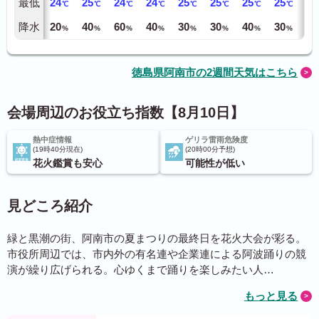
最低
24
25
24
24
25
25
25
25
26
℃
℃
℃
℃
℃
℃
℃
℃
降水
20
40
60
40
30
30
40
30
30
%
%
%
%
%
%
%
%
徳島県阿南市の2週間天気はこちら
会場周辺のお役立ち指数【8月10日】
熱中症情報
ゲリラ雷雨危険度
19時40分現在
20時00分予想
花火鑑賞も安心
可能性が低い
見どころ紹介
緑と黒潮の街、阿南市の夏まつりの最終日を花火大会が彩る。
市役所周辺では、市内外の有名連や企業連による阿波踊りの競
演が繰り広げられる。心ゆくまで踊りを楽しみたい人…
もっと見る