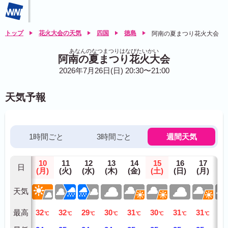
トップ
花火大会の天気
四国
徳島
阿南の夏まつり花火大会
あなんのなつまつりはなびたいかい
阿南の夏まつり花火大会
2026年7月26日(日) 20:30〜21:00
天気予報
1時間ごと
3時間ごと
週間天気
10
11
12
13
14
15
16
17
1
日
(月)
(火)
(水)
(木)
(金)
(土)
(日)
(月)
(火
天気
最高
32
32
29
30
31
30
31
31
31
℃
℃
℃
℃
℃
℃
℃
℃