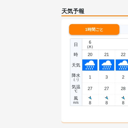
天気予報
1時間ごと
6
日
(木)
時
20
21
22
天気
降水
1
3
2
ミリ
気温
27
27
28
℃
風
8
8
8
m/s