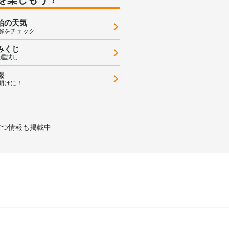
始の天気
解をチェック
みくじ
の運試し
報
開けに！
立つ情報も掲載中