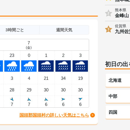
熊本県
2
金峰山
佐賀県
3
3時間ごと
週間天気
九州佐
7
(金)
23
0
1
2
3
初日の出
3
4
21
34
19
北海道
28
29
30
30
30
中部
7
7
6
6
6
四国
国頭郡国頭村の詳しい天気はこちら